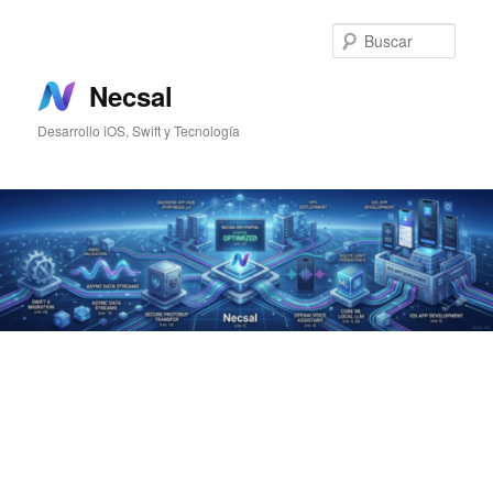
Ir
al
Busc
contenido
principal
Necsal
Desarrollo iOS, Swift y Tecnología