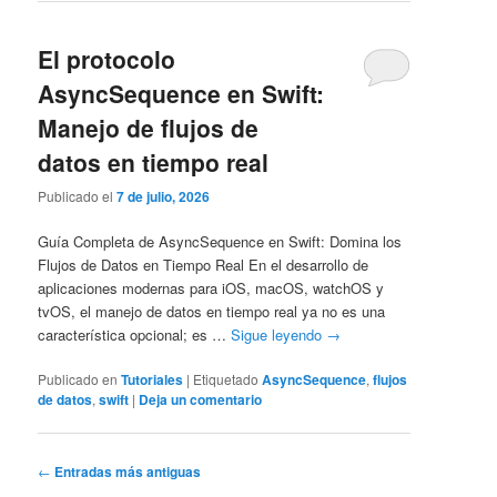
El protocolo
AsyncSequence en Swift:
Manejo de flujos de
datos en tiempo real
Publicado el
7 de julio, 2026
Guía Completa de AsyncSequence en Swift: Domina los
Flujos de Datos en Tiempo Real En el desarrollo de
aplicaciones modernas para iOS, macOS, watchOS y
tvOS, el manejo de datos en tiempo real ya no es una
característica opcional; es …
Sigue leyendo
→
Publicado en
Tutoriales
|
Etiquetado
AsyncSequence
,
flujos
de datos
,
swift
|
Deja un comentario
Navegación
←
Entradas más antiguas
de