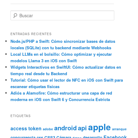
entradas
B
u
s
c
ENTRADAS RECIENTES
a
Node.js/PHP a Swift: Cómo sincronizar bases de datos
locales (SQLite) con tu backend mediante Webhooks
r
Local LLMs en el bolsillo: Cómo optimizar y ejecutar
modelos Llama 3 en iOS con Swift
Widgets Interactivos en SwiftUI: Cómo actualizar datos en
tiempo real desde tu Backend
Tutorial: Cómo usar el lector de NFC en iOS con Swift para
escanear etiquetas físicas
Adiós a Alamofire: Cómo estructurar una capa de red
moderna en iOS con Swift 6 y Concurrencia Estricta
ETIQUETAS
apple
android
api
access token
adobe
arranque
Facebook
concurrencia
css
CSS3
Cámara
desarrollo
datos