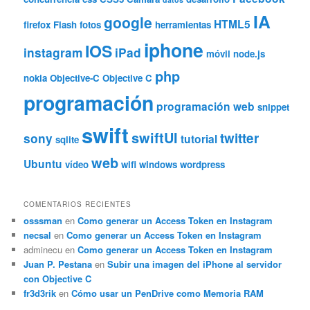
IA
google
HTML5
firefox
Flash
fotos
herramientas
iphone
IOS
instagram
iPad
móvil
node.js
php
nokia
Objective-C
Objective C
programación
programación web
snippet
swift
swiftUI
twitter
sony
tutorial
sqlite
web
Ubuntu
vídeo
wifi
windows
wordpress
COMENTARIOS RECIENTES
osssman
en
Como generar un Access Token en Instagram
necsal
en
Como generar un Access Token en Instagram
adminecu
en
Como generar un Access Token en Instagram
Juan P. Pestana
en
Subir una imagen del iPhone al servidor
con Objective C
fr3d3rik
en
Cómo usar un PenDrive como Memoria RAM