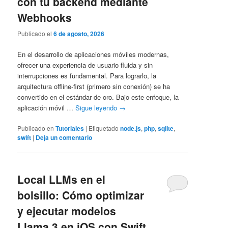
con tu backend mediante
Webhooks
Publicado el
6 de agosto, 2026
En el desarrollo de aplicaciones móviles modernas,
ofrecer una experiencia de usuario fluida y sin
interrupciones es fundamental. Para lograrlo, la
arquitectura offline-first (primero sin conexión) se ha
convertido en el estándar de oro. Bajo este enfoque, la
aplicación móvil …
Sigue leyendo
→
Publicado en
Tutoriales
|
Etiquetado
node.js
,
php
,
sqlite
,
swift
|
Deja un comentario
Local LLMs en el
bolsillo: Cómo optimizar
y ejecutar modelos
Llama 3 en iOS con Swift