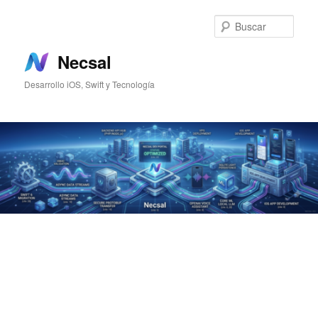
Ir
Ir
al
al
Busc
contenido
contenido
principal
secundario
Necsal
Desarrollo iOS, Swift y Tecnología