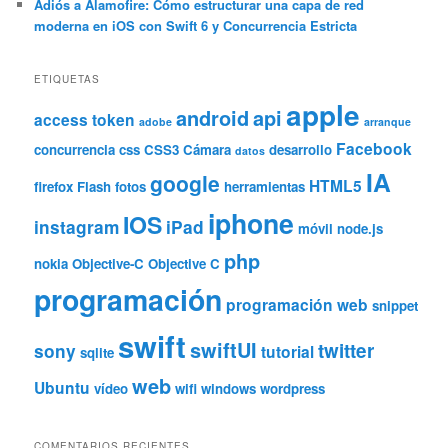
Adiós a Alamofire: Cómo estructurar una capa de red
moderna en iOS con Swift 6 y Concurrencia Estricta
ETIQUETAS
apple
android
api
access token
adobe
arranque
Facebook
concurrencia
css
CSS3
Cámara
desarrollo
datos
IA
google
HTML5
firefox
Flash
fotos
herramientas
iphone
IOS
instagram
iPad
móvil
node.js
php
nokia
Objective-C
Objective C
programación
programación web
snippet
swift
swiftUI
twitter
sony
tutorial
sqlite
web
Ubuntu
vídeo
wifi
windows
wordpress
COMENTARIOS RECIENTES