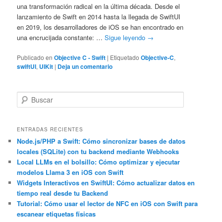
una transformación radical en la última década. Desde el
lanzamiento de Swift en 2014 hasta la llegada de SwiftUI
en 2019, los desarrolladores de iOS se han encontrado en
una encrucijada constante: …
Sigue leyendo
→
Publicado en
Objective C - Swift
|
Etiquetado
Objective-C
,
swiftUI
,
UIKit
|
Deja un comentario
B
u
s
c
ENTRADAS RECIENTES
a
Node.js/PHP a Swift: Cómo sincronizar bases de datos
locales (SQLite) con tu backend mediante Webhooks
r
Local LLMs en el bolsillo: Cómo optimizar y ejecutar
modelos Llama 3 en iOS con Swift
Widgets Interactivos en SwiftUI: Cómo actualizar datos en
tiempo real desde tu Backend
Tutorial: Cómo usar el lector de NFC en iOS con Swift para
escanear etiquetas físicas