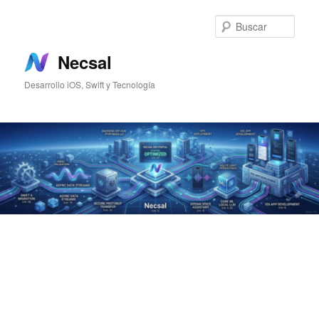
Ir
Ir
al
al
Busc
contenido
contenido
principal
secundario
Necsal
Desarrollo iOS, Swift y Tecnología