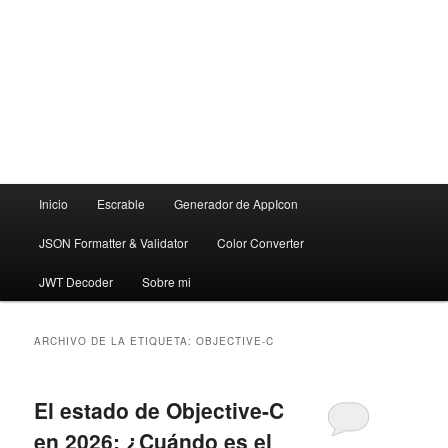
Menú
Inicio
Escrable
Generador de AppIcon
principal
JSON Formatter & Validator
Color Converter
JWT Decoder
Sobre mi
ARCHIVO DE LA ETIQUETA:
OBJECTIVE-C
El estado de Objective-C
en 2026: ¿Cuándo es el