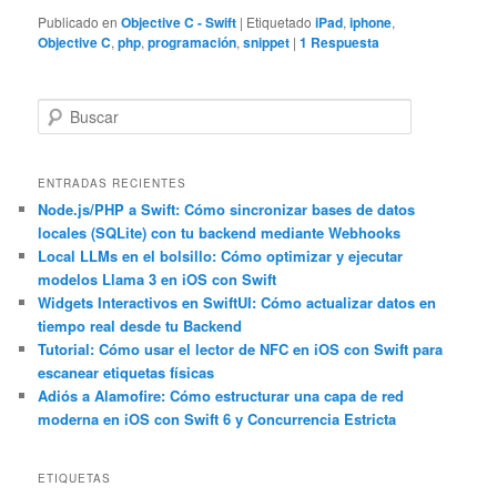
Publicado en
Objective C - Swift
|
Etiquetado
iPad
,
iphone
,
Objective C
,
php
,
programación
,
snippet
|
1
Respuesta
B
u
s
c
ENTRADAS RECIENTES
a
Node.js/PHP a Swift: Cómo sincronizar bases de datos
locales (SQLite) con tu backend mediante Webhooks
r
Local LLMs en el bolsillo: Cómo optimizar y ejecutar
modelos Llama 3 en iOS con Swift
Widgets Interactivos en SwiftUI: Cómo actualizar datos en
tiempo real desde tu Backend
Tutorial: Cómo usar el lector de NFC en iOS con Swift para
escanear etiquetas físicas
Adiós a Alamofire: Cómo estructurar una capa de red
moderna en iOS con Swift 6 y Concurrencia Estricta
ETIQUETAS