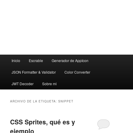
Menú
Inicio
Escrable
Generador de AppIcon
principal
JSON Formatter & Validator
Color Converter
JWT Decoder
Sobre mi
ARCHIVO DE LA ETIQUETA:
SNIPPET
CSS Sprites, qué es y
ejemplo