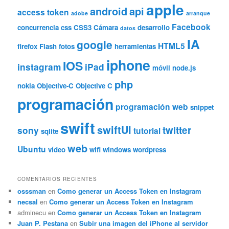
apple
android
api
access token
adobe
arranque
Facebook
concurrencia
css
CSS3
Cámara
desarrollo
datos
IA
google
HTML5
firefox
Flash
fotos
herramientas
iphone
IOS
instagram
iPad
móvil
node.js
php
nokia
Objective-C
Objective C
programación
programación web
snippet
swift
swiftUI
twitter
sony
tutorial
sqlite
web
Ubuntu
vídeo
wifi
windows
wordpress
COMENTARIOS RECIENTES
osssman
en
Como generar un Access Token en Instagram
necsal
en
Como generar un Access Token en Instagram
adminecu
en
Como generar un Access Token en Instagram
Juan P. Pestana
en
Subir una imagen del iPhone al servidor