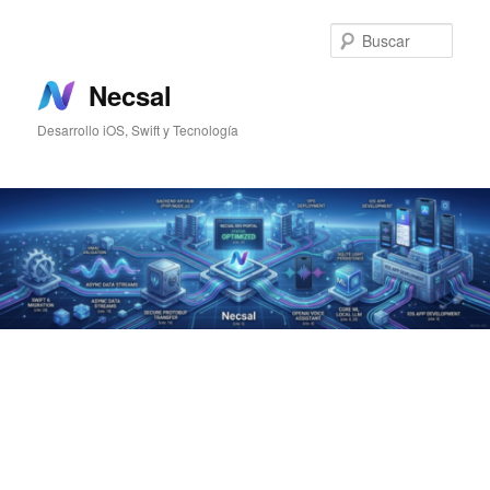
Ir
Ir
al
al
Busc
contenido
contenido
principal
secundario
Necsal
Desarrollo iOS, Swift y Tecnología