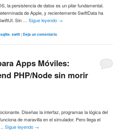
OS, la persistencia de datos es un pilar fundamental.
determinada de Apple, y recientemente SwiftData ha
 SwiftUI. Sin …
Sigue leyendo
→
,
sqlite
,
swift
|
Deja un comentario
para Apps Móviles:
end PHP/Node sin morir
cionante. Diseñas la interfaz, programas la lógica del
 funciona de maravilla en el simulador. Pero llega el
. …
Sigue leyendo
→