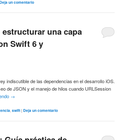
Deja un comentario
 estructurar una capa
n Swift 6 y
ey indiscutible de las dependencias en el desarrollo iOS.
parseo de JSON y el manejo de hilos cuando URLSession
yendo
→
rencia
,
swift
|
Deja un comentario
: Guía práctica de