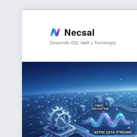
Ir
Ir
al
al
contenido
contenido
Necsal
principal
secundario
Desarrollo iOS, Swift y Tecnología