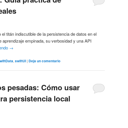
eales
 titán indiscutible de la persistencia de datos en el
e aprendizaje empinada, su verbosidad y una API
yendo
→
wiftData
,
swiftUI
|
Deja un comentario
tos pesadas: Cómo usar
ra persistencia local