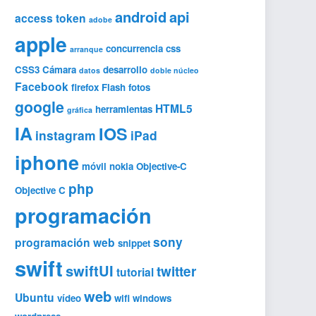
android
api
access token
adobe
apple
concurrencia
css
arranque
CSS3
Cámara
desarrollo
datos
doble núcleo
Facebook
firefox
Flash
fotos
google
HTML5
herramientas
gráfica
IA
IOS
instagram
iPad
iphone
móvil
nokia
Objective-C
php
Objective C
programación
sony
programación web
snippet
swift
swiftUI
twitter
tutorial
web
Ubuntu
vídeo
wifi
windows