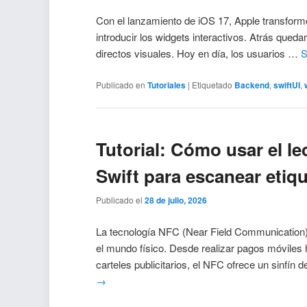
Con el lanzamiento de iOS 17, Apple transformó
introducir los widgets interactivos. Atrás qued
directos visuales. Hoy en día, los usuarios …
S
Publicado en
Tutoriales
|
Etiquetado
Backend
,
swiftUI
,
Tutorial: Cómo usar el l
Swift para escanear etiqu
Publicado el
28 de julio, 2026
La tecnología NFC (Near Field Communication)
el mundo físico. Desde realizar pagos móviles h
carteles publicitarios, el NFC ofrece un sinfín 
→