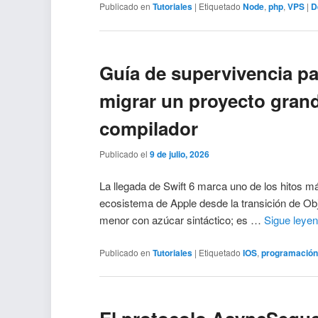
Publicado en
Tutoriales
|
Etiquetado
Node
,
php
,
VPS
|
D
Guía de supervivencia p
migrar un proyecto grand
compilador
Publicado el
9 de julio, 2026
La llegada de Swift 6 marca uno de los hitos más
ecosistema de Apple desde la transición de Obj
menor con azúcar sintáctico; es …
Sigue leye
Publicado en
Tutoriales
|
Etiquetado
IOS
,
programació