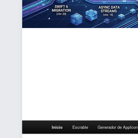
Menú
Inicio
Escrable
Generador de AppIcon
principal