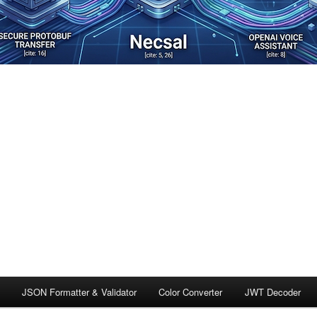
JSON Formatter & Validator
Color Converter
JWT Decoder