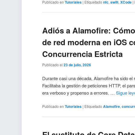
Publicado en
Tutoriales
|
Etiquetado
nfc
,
swift
,
XCode
|
Adiós a Alamofire: Cómo
de red moderna en iOS co
Concurrencia Estricta
Publicado el
23 de julio, 2026
Durante casi una década, Alamofire ha sido el r
Facilitaba la gestión de peticiones HTTP, el 
era verboso y propenso a errores. …
Sigue le
Publicado en
Tutoriales
|
Etiquetado
Alamofire
,
concur
El sustituto de Core Data