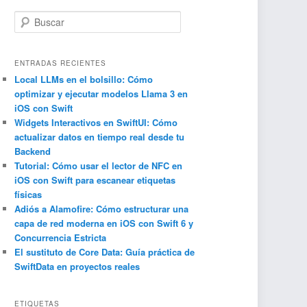
B
u
s
c
ENTRADAS RECIENTES
a
Local LLMs en el bolsillo: Cómo
optimizar y ejecutar modelos Llama 3 en
r
iOS con Swift
Widgets Interactivos en SwiftUI: Cómo
actualizar datos en tiempo real desde tu
Backend
Tutorial: Cómo usar el lector de NFC en
iOS con Swift para escanear etiquetas
físicas
Adiós a Alamofire: Cómo estructurar una
capa de red moderna en iOS con Swift 6 y
Concurrencia Estricta
El sustituto de Core Data: Guía práctica de
SwiftData en proyectos reales
ETIQUETAS