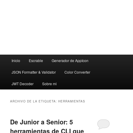
Menú
Inicio
Escrable
Generador de AppIcon
principal
JSON Formatter & Validator
Color Converter
JWT Decoder
Sobre mi
ARCHIVO DE LA ETIQUETA:
HERRAMIENTAS
De Junior a Senior: 5
herramientas de CLI que