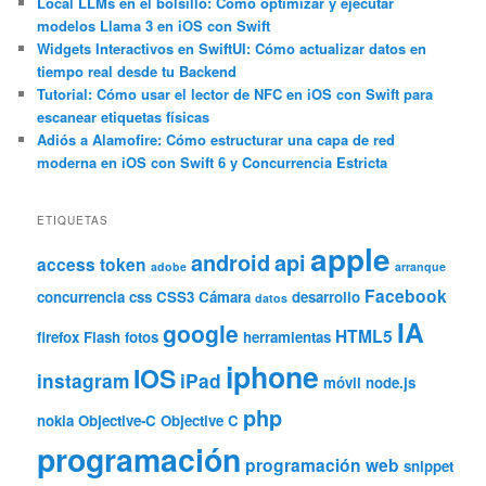
Local LLMs en el bolsillo: Cómo optimizar y ejecutar
modelos Llama 3 en iOS con Swift
Widgets Interactivos en SwiftUI: Cómo actualizar datos en
tiempo real desde tu Backend
Tutorial: Cómo usar el lector de NFC en iOS con Swift para
escanear etiquetas físicas
Adiós a Alamofire: Cómo estructurar una capa de red
moderna en iOS con Swift 6 y Concurrencia Estricta
ETIQUETAS
apple
android
api
access token
adobe
arranque
Facebook
concurrencia
css
CSS3
Cámara
desarrollo
datos
IA
google
HTML5
firefox
Flash
fotos
herramientas
iphone
IOS
instagram
iPad
móvil
node.js
php
nokia
Objective-C
Objective C
programación
programación web
snippet