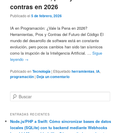
contras en 2026
Publicado el
5 de febrero, 2026
IA en Programación: ¿Vale la Pena en 2026?
Herramientas, Pros y Contras del Futuro del Código El
mundo del desarrollo de software está en constante
evolución, pero pocos cambios han sido tan sísmicos
como la irrupción de la Inteligencia Artificial. …
Sigue
leyendo
→
Publicado en
Tecnología
|
Etiquetado
herramientas
,
IA
,
programación
|
Deja un comentario
B
u
s
c
ENTRADAS RECIENTES
a
Node.js/PHP a Swift: Cómo sincronizar bases de datos
locales (SQLite) con tu backend mediante Webhooks
r