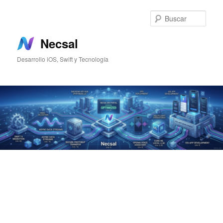
Ir
Ir
al
al
Busc
contenido
contenido
principal
secundario
Necsal
Desarrollo iOS, Swift y Tecnología