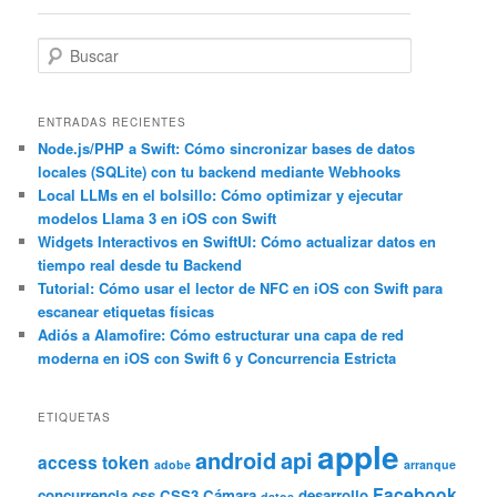
entradas
B
u
s
c
ENTRADAS RECIENTES
a
Node.js/PHP a Swift: Cómo sincronizar bases de datos
locales (SQLite) con tu backend mediante Webhooks
r
Local LLMs en el bolsillo: Cómo optimizar y ejecutar
modelos Llama 3 en iOS con Swift
Widgets Interactivos en SwiftUI: Cómo actualizar datos en
tiempo real desde tu Backend
Tutorial: Cómo usar el lector de NFC en iOS con Swift para
escanear etiquetas físicas
Adiós a Alamofire: Cómo estructurar una capa de red
moderna en iOS con Swift 6 y Concurrencia Estricta
ETIQUETAS
apple
android
api
access token
adobe
arranque
Facebook
concurrencia
css
CSS3
Cámara
desarrollo
datos