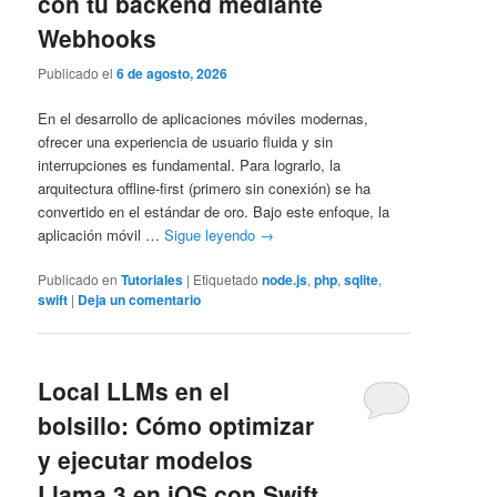
con tu backend mediante
Webhooks
Publicado el
6 de agosto, 2026
En el desarrollo de aplicaciones móviles modernas,
ofrecer una experiencia de usuario fluida y sin
interrupciones es fundamental. Para lograrlo, la
arquitectura offline-first (primero sin conexión) se ha
convertido en el estándar de oro. Bajo este enfoque, la
aplicación móvil …
Sigue leyendo
→
Publicado en
Tutoriales
|
Etiquetado
node.js
,
php
,
sqlite
,
swift
|
Deja un comentario
Local LLMs en el
bolsillo: Cómo optimizar
y ejecutar modelos
Llama 3 en iOS con Swift