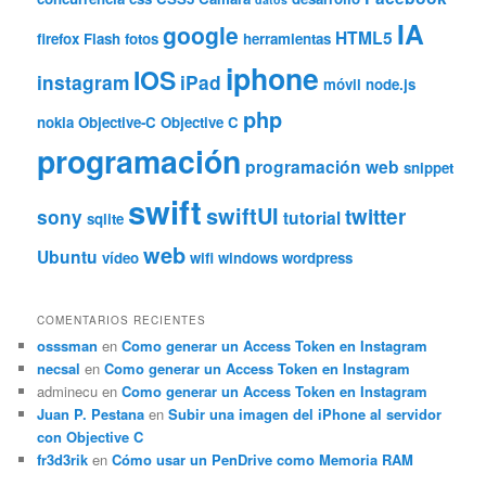
IA
google
HTML5
firefox
Flash
fotos
herramientas
iphone
IOS
instagram
iPad
móvil
node.js
php
nokia
Objective-C
Objective C
programación
programación web
snippet
swift
swiftUI
twitter
sony
tutorial
sqlite
web
Ubuntu
vídeo
wifi
windows
wordpress
COMENTARIOS RECIENTES
osssman
en
Como generar un Access Token en Instagram
necsal
en
Como generar un Access Token en Instagram
adminecu
en
Como generar un Access Token en Instagram
Juan P. Pestana
en
Subir una imagen del iPhone al servidor
con Objective C
fr3d3rik
en
Cómo usar un PenDrive como Memoria RAM