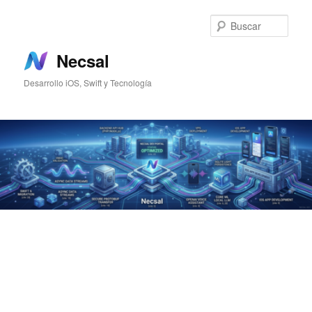
Ir
Ir
al
al
Busc
contenido
contenido
principal
secundario
Necsal
Desarrollo iOS, Swift y Tecnología