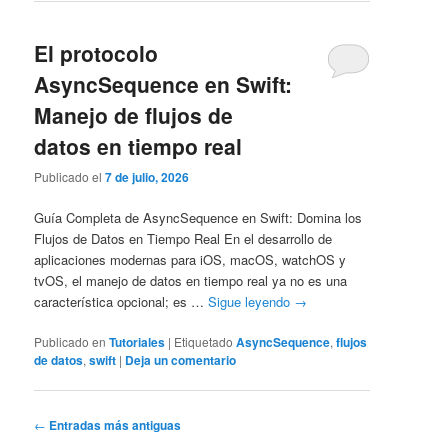
El protocolo
AsyncSequence en Swift:
Manejo de flujos de
datos en tiempo real
Publicado el
7 de julio, 2026
Guía Completa de AsyncSequence en Swift: Domina los
Flujos de Datos en Tiempo Real En el desarrollo de
aplicaciones modernas para iOS, macOS, watchOS y
tvOS, el manejo de datos en tiempo real ya no es una
característica opcional; es …
Sigue leyendo
→
Publicado en
Tutoriales
|
Etiquetado
AsyncSequence
,
flujos
de datos
,
swift
|
Deja un comentario
Navegación
←
Entradas más antiguas
de