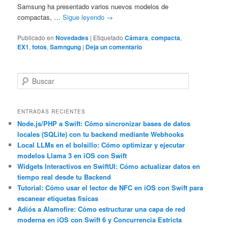
Samsung ha presentado varios nuevos modelos de
compactas, …
Sigue leyendo
→
Publicado en
Novedades
|
Etiquetado
Cámara
,
compacta
,
EX1
,
fotos
,
Samngung
|
Deja un comentario
B
u
s
c
ENTRADAS RECIENTES
a
Node.js/PHP a Swift: Cómo sincronizar bases de datos
locales (SQLite) con tu backend mediante Webhooks
r
Local LLMs en el bolsillo: Cómo optimizar y ejecutar
modelos Llama 3 en iOS con Swift
Widgets Interactivos en SwiftUI: Cómo actualizar datos en
tiempo real desde tu Backend
Tutorial: Cómo usar el lector de NFC en iOS con Swift para
escanear etiquetas físicas
Adiós a Alamofire: Cómo estructurar una capa de red
moderna en iOS con Swift 6 y Concurrencia Estricta