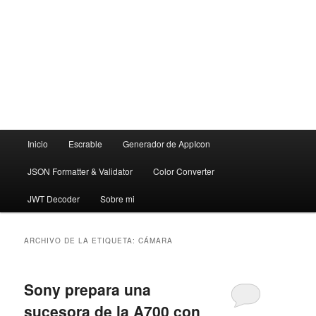
Menú
Inicio
Escrable
Generador de AppIcon
principal
JSON Formatter & Validator
Color Converter
JWT Decoder
Sobre mi
ARCHIVO DE LA ETIQUETA:
CÁMARA
Sony prepara una
sucesora de la A700 con