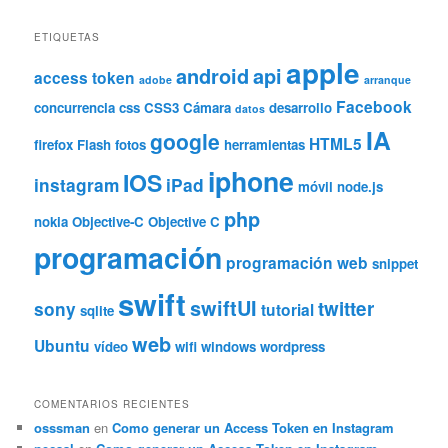
ETIQUETAS
apple
android
api
access token
adobe
arranque
Facebook
concurrencia
css
CSS3
Cámara
desarrollo
datos
IA
google
HTML5
firefox
Flash
fotos
herramientas
iphone
IOS
instagram
iPad
móvil
node.js
php
nokia
Objective-C
Objective C
programación
programación web
snippet
swift
swiftUI
twitter
sony
tutorial
sqlite
web
Ubuntu
vídeo
wifi
windows
wordpress
COMENTARIOS RECIENTES
osssman
en
Como generar un Access Token en Instagram