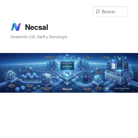
Ir
Ir
al
al
Busc
contenido
contenido
principal
secundario
Necsal
Desarrollo iOS, Swift y Tecnología