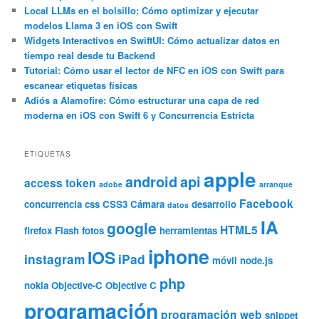
Local LLMs en el bolsillo: Cómo optimizar y ejecutar
modelos Llama 3 en iOS con Swift
Widgets Interactivos en SwiftUI: Cómo actualizar datos en
tiempo real desde tu Backend
Tutorial: Cómo usar el lector de NFC en iOS con Swift para
escanear etiquetas físicas
Adiós a Alamofire: Cómo estructurar una capa de red
moderna en iOS con Swift 6 y Concurrencia Estricta
ETIQUETAS
apple
android
api
access token
adobe
arranque
Facebook
concurrencia
css
CSS3
Cámara
desarrollo
datos
IA
google
HTML5
firefox
Flash
fotos
herramientas
iphone
IOS
instagram
iPad
móvil
node.js
php
nokia
Objective-C
Objective C
programación
programación web
snippet