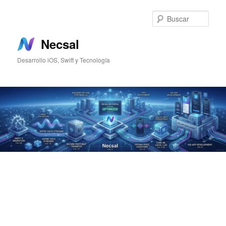
Ir
Ir
al
al
Busc
contenido
contenido
principal
secundario
Necsal
Desarrollo iOS, Swift y Tecnología