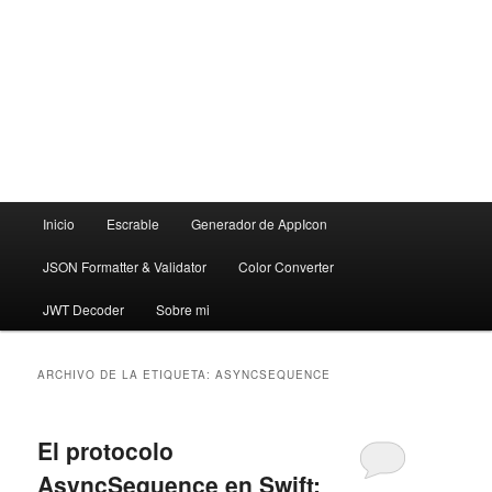
Menú
Inicio
Escrable
Generador de AppIcon
principal
JSON Formatter & Validator
Color Converter
JWT Decoder
Sobre mi
ARCHIVO DE LA ETIQUETA:
ASYNCSEQUENCE
El protocolo
AsyncSequence en Swift: