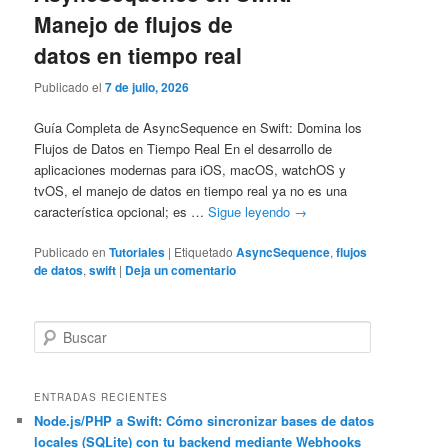
Manejo de flujos de
datos en tiempo real
Publicado el
7 de julio, 2026
Guía Completa de AsyncSequence en Swift: Domina los
Flujos de Datos en Tiempo Real En el desarrollo de
aplicaciones modernas para iOS, macOS, watchOS y
tvOS, el manejo de datos en tiempo real ya no es una
característica opcional; es …
Sigue leyendo
→
Publicado en
Tutoriales
|
Etiquetado
AsyncSequence
,
flujos
de datos
,
swift
|
Deja un comentario
B
u
s
c
ENTRADAS RECIENTES
a
Node.js/PHP a Swift: Cómo sincronizar bases de datos
locales (SQLite) con tu backend mediante Webhooks
r