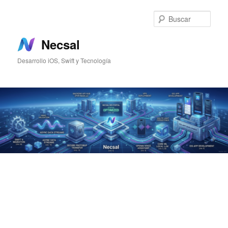
Ir
Ir
al
al
Busc
contenido
contenido
principal
secundario
Necsal
Desarrollo iOS, Swift y Tecnología