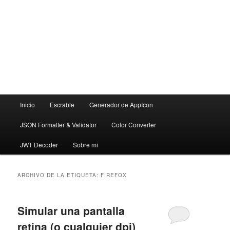
Menú
Inicio
Escrable
Generador de AppIcon
principal
JSON Formatter & Validator
Color Converter
JWT Decoder
Sobre mi
ARCHIVO DE LA ETIQUETA:
FIREFOX
Simular una pantalla
retina (o cualquier dpi)