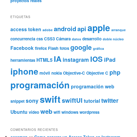
proyectos reales
ETIQUETAS
apple
android
api
access token
adobe
arranque
concurrencia
css
CSS3
Cámara
desarrollo
datos
doble núcleo
google
Facebook
firefox
Flash
fotos
gráfica
IA
IOS
instagram
iPad
HTML5
herramientas
iphone
php
móvil
nokia
Objective-C
Objective C
programación
programación web
swift
swiftUI
twitter
sony
tutorial
snippet
web
Ubuntu
vídeo
wifi
windows
wordpress
COMENTARIOS RECIENTES
osssman
en
Como generar un Access Token en Instagram