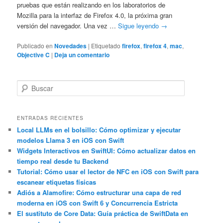
pruebas que están realizando en los laboratorios de
Mozilla para la interfaz de Firefox 4.0, la próxima gran
versión del navegador. Una vez …
Sigue leyendo
→
Publicado en
Novedades
|
Etiquetado
firefox
,
firefox 4
,
mac
,
Objective C
|
Deja un comentario
B
u
s
c
ENTRADAS RECIENTES
a
Local LLMs en el bolsillo: Cómo optimizar y ejecutar
modelos Llama 3 en iOS con Swift
r
Widgets Interactivos en SwiftUI: Cómo actualizar datos en
tiempo real desde tu Backend
Tutorial: Cómo usar el lector de NFC en iOS con Swift para
escanear etiquetas físicas
Adiós a Alamofire: Cómo estructurar una capa de red
moderna en iOS con Swift 6 y Concurrencia Estricta
El sustituto de Core Data: Guía práctica de SwiftData en