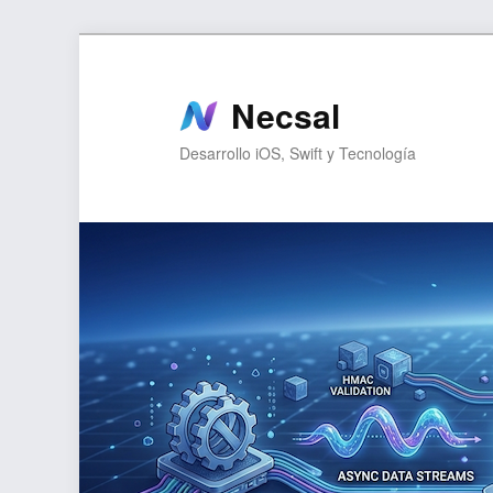
Ir
Ir
al
al
contenido
contenido
Necsal
principal
secundario
Desarrollo iOS, Swift y Tecnología