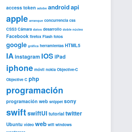
android
api
access token
adobe
apple
concurrencia
css
arranque
CSS3
Cámara
desarrollo
datos
doble núcleo
Facebook
firefox
Flash
fotos
google
HTML5
herramientas
gráfica
IA
IOS
instagram
iPad
iphone
móvil
nokia
Objective-C
php
Objective C
programación
sony
programación web
snippet
swift
swiftUI
twitter
tutorial
web
Ubuntu
vídeo
wifi
windows