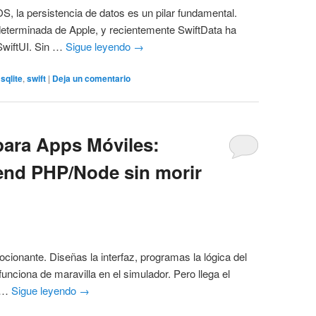
OS, la persistencia de datos es un pilar fundamental.
determinada de Apple, y recientemente SwiftData ha
 SwiftUI. Sin …
Sigue leyendo
→
,
sqlite
,
swift
|
Deja un comentario
para Apps Móviles:
end PHP/Node sin morir
cionante. Diseñas la interfaz, programas la lógica del
 funciona de maravilla en el simulador. Pero llega el
. …
Sigue leyendo
→