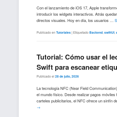
Con el lanzamiento de iOS 17, Apple transformó
introducir los widgets interactivos. Atrás qued
directos visuales. Hoy en día, los usuarios …
S
Publicado en
Tutoriales
|
Etiquetado
Backend
,
swiftUI
,
Tutorial: Cómo usar el l
Swift para escanear etiqu
Publicado el
28 de julio, 2026
La tecnología NFC (Near Field Communication)
el mundo físico. Desde realizar pagos móviles h
carteles publicitarios, el NFC ofrece un sinfín 
→