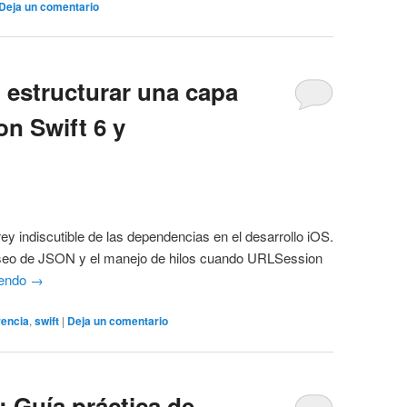
Deja un comentario
 estructurar una capa
n Swift 6 y
ey indiscutible de las dependencias en el desarrollo iOS.
parseo de JSON y el manejo de hilos cuando URLSession
yendo
→
rencia
,
swift
|
Deja un comentario
: Guía práctica de