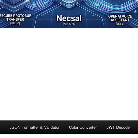
JSON Formatter & Validator
Color Converter
JWT Decoder