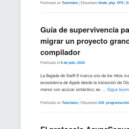
Publicado en
Tutoriales
|
Etiquetado
Node
,
php
,
VPS
|
D
Guía de supervivencia p
migrar un proyecto grand
compilador
Publicado el
9 de julio, 2026
La llegada de Swift 6 marca uno de los hitos más
ecosistema de Apple desde la transición de Obj
menor con azúcar sintáctico; es …
Sigue leye
Publicado en
Tutoriales
|
Etiquetado
IOS
,
programació