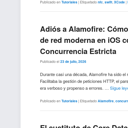
Publicado en
Tutoriales
|
Etiquetado
nfc
,
swift
,
XCode
|
Adiós a Alamofire: Cómo
de red moderna en iOS co
Concurrencia Estricta
Publicado el
23 de julio, 2026
Durante casi una década, Alamofire ha sido el r
Facilitaba la gestión de peticiones HTTP, el 
era verboso y propenso a errores. …
Sigue le
Publicado en
Tutoriales
|
Etiquetado
Alamofire
,
concur
El sustituto de Core Data