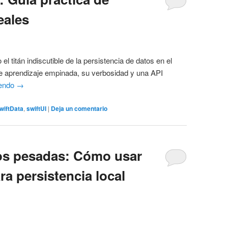
eales
 titán indiscutible de la persistencia de datos en el
e aprendizaje empinada, su verbosidad y una API
yendo
→
wiftData
,
swiftUI
|
Deja un comentario
tos pesadas: Cómo usar
ra persistencia local