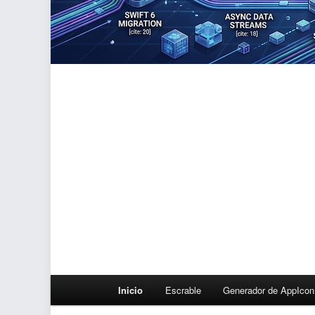
Menú
Inicio
Escrable
Generador de AppIcon
principal