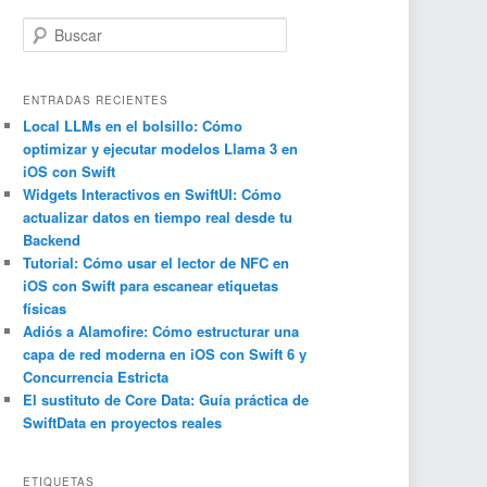
B
u
s
c
ENTRADAS RECIENTES
a
Local LLMs en el bolsillo: Cómo
optimizar y ejecutar modelos Llama 3 en
r
iOS con Swift
Widgets Interactivos en SwiftUI: Cómo
actualizar datos en tiempo real desde tu
Backend
Tutorial: Cómo usar el lector de NFC en
iOS con Swift para escanear etiquetas
físicas
Adiós a Alamofire: Cómo estructurar una
capa de red moderna en iOS con Swift 6 y
Concurrencia Estricta
El sustituto de Core Data: Guía práctica de
SwiftData en proyectos reales
ETIQUETAS