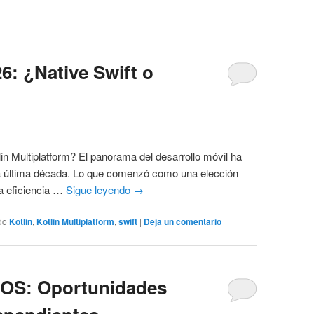
6: ¿Native Swift o
lin Multiplatform? El panorama del desarrollo móvil ha
la última década. Lo que comenzó como una elección
 la eficiencia …
Sigue leyendo
→
do
Kotlin
,
Kotlin Multiplatform
,
swift
|
Deja un comentario
onOS: Oportunidades