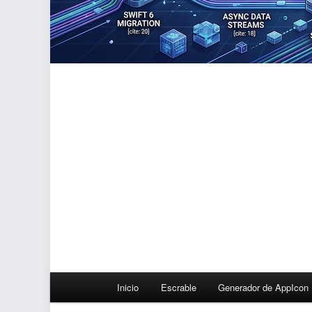
Menú
Inicio
Escrable
Generador de AppIcon
principal