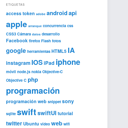
ETIQUETAS
android
api
access token
adobe
apple
concurrencia
css
arranque
CSS3
Cámara
desarrollo
datos
Facebook
firefox
Flash
fotos
IA
google
HTML5
herramientas
iphone
IOS
instagram
iPad
móvil
node.js
nokia
Objective-C
php
Objective C
programación
sony
programación web
snippet
swift
swiftUI
tutorial
sqlite
web
twitter
Ubuntu
vídeo
wifi