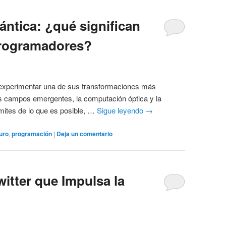
ntica: ¿qué significan
programadores?
e experimentar una de sus transformaciones más
os campos emergentes, la computación óptica y la
ímites de lo que es posible, …
Sigue leyendo
→
turo
,
programación
|
Deja un comentario
itter que Impulsa la