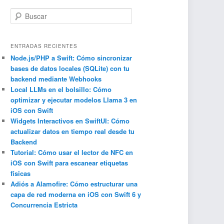
B
u
s
c
ENTRADAS RECIENTES
a
Node.js/PHP a Swift: Cómo sincronizar
bases de datos locales (SQLite) con tu
r
backend mediante Webhooks
Local LLMs en el bolsillo: Cómo
optimizar y ejecutar modelos Llama 3 en
iOS con Swift
Widgets Interactivos en SwiftUI: Cómo
actualizar datos en tiempo real desde tu
Backend
Tutorial: Cómo usar el lector de NFC en
iOS con Swift para escanear etiquetas
físicas
Adiós a Alamofire: Cómo estructurar una
capa de red moderna en iOS con Swift 6 y
Concurrencia Estricta