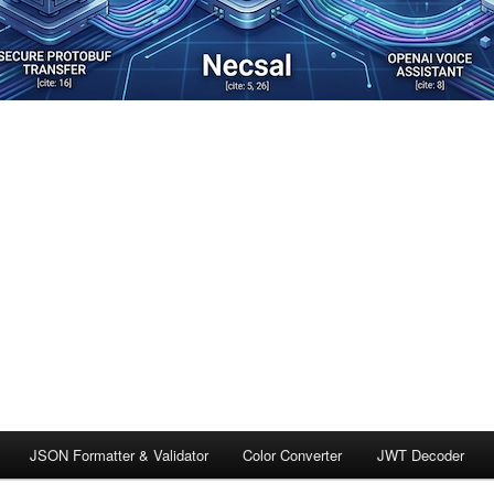
JSON Formatter & Validator
Color Converter
JWT Decoder