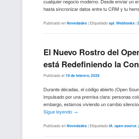
cualquier negocio moderno. Desde enviar un em
hasta sincronizar datos entre tu CRM y tu he
Publicado en
Novedades
|
Etiquetado
api
,
Webhooks
|
El Nuevo Rostro del Ope
está Redefiniendo la Con
Publicado el
19 de febrero, 2026
Durante décadas, el código abierto (Open Sourc
impulsado por una premisa clara: personas co
embargo, estamos viviendo un cambio silencioso
Sigue leyendo
→
Publicado en
Novedades
|
Etiquetado
IA
,
open source
,