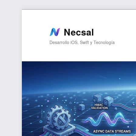
Ir
Ir
al
al
contenido
contenido
Necsal
principal
secundario
Desarrollo iOS, Swift y Tecnología