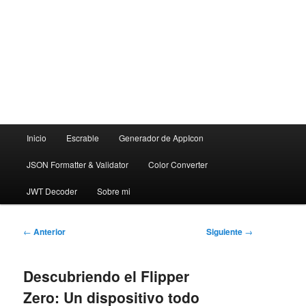
Menú
Inicio
Escrable
Generador de AppIcon
principal
JSON Formatter & Validator
Color Converter
JWT Decoder
Sobre mi
Navegación
←
Anterior
Siguiente
→
de
entradas
Descubriendo el Flipper
Zero: Un dispositivo todo