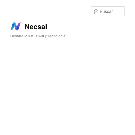
Ir
al
Busc
contenido
principal
Necsal
Desarrollo iOS, Swift y Tecnología