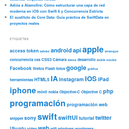
Adiós a Alamofire: Cómo estructurar una capa de red
moderna en iOS con Swift 6 y Concurrencia Estricta
El sustituto de Core Data: Guía práctica de SwiftData en
proyectos reales
ETIQUETAS
apple
android
api
access token
adobe
arranque
concurrencia
css
CSS3
Cámara
desarrollo
datos
doble núcleo
google
Facebook
firefox
Flash
fotos
gráfica
IA
IOS
instagram
iPad
HTML5
herramientas
iphone
php
móvil
nokia
Objective-C
Objective C
programación
programación web
swift
swiftUI
twitter
sony
tutorial
snippet
web
Ubuntu
vídeo
wifi
windows
wordpress