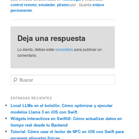
control remoto
,
emulador
,
pirateo
por
. Guarda
enlace
permanente
.
Deja una respuesta
Lo siento, debes estar
conectado
para publicar un
comentario.
B
u
s
c
ENTRADAS RECIENTES
a
Local LLMs en el bolsillo: Cómo optimizar y ejecutar
modelos Llama 3 en iOS con Swift
r
Widgets Interactivos en SwiftUI: Cómo actualizar datos en
tiempo real desde tu Backend
Tutorial: Cómo usar el lector de NFC en iOS con Swift para
escanear etiquetas físicas