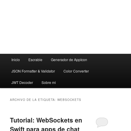
Menú
Inicio
Escrable
Generador de AppIcon
principal
JSON Formatter & Validator
Color Converter
JWT Decoder
Sobre mi
ARCHIVO DE LA ETIQUETA:
WEBSOCKETS
Tutorial: WebSockets en
Swift para apps de chat