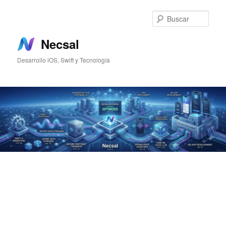
Ir
Ir
al
al
Busc
contenido
contenido
principal
secundario
Necsal
Desarrollo iOS, Swift y Tecnología