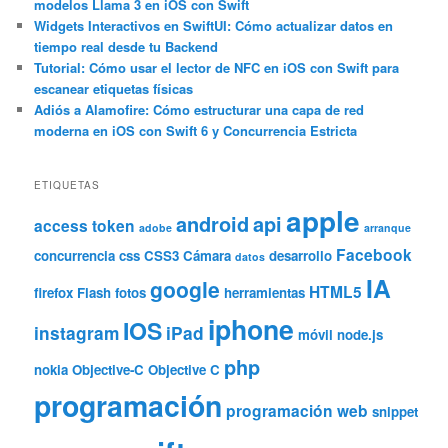
modelos Llama 3 en iOS con Swift
Widgets Interactivos en SwiftUI: Cómo actualizar datos en
tiempo real desde tu Backend
Tutorial: Cómo usar el lector de NFC en iOS con Swift para
escanear etiquetas físicas
Adiós a Alamofire: Cómo estructurar una capa de red
moderna en iOS con Swift 6 y Concurrencia Estricta
ETIQUETAS
apple
android
api
access token
adobe
arranque
Facebook
concurrencia
css
CSS3
Cámara
desarrollo
datos
IA
google
HTML5
firefox
Flash
fotos
herramientas
iphone
IOS
instagram
iPad
móvil
node.js
php
nokia
Objective-C
Objective C
programación
programación web
snippet