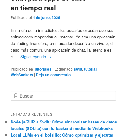
en tiempo real
Publicado el
4 de junio, 2026
En la era de la inmediatez, los usuarios esperan que sus
aplicaciones respondan al instante. Ya sea una aplicación
de trading financiero, un marcador deportivo en vivo o, el
caso más común, una aplicación de chat, la latencia es
el …
Sigue leyendo
→
Publicado en
Tutoriales
|
Etiquetado
swift
,
tutorial
,
WebSockets
|
Deja un comentario
B
u
s
c
ENTRADAS RECIENTES
a
Node.js/PHP a Swift: Cómo sincronizar bases de datos
locales (SQLite) con tu backend mediante Webhooks
r
Local LLMs en el bolsillo: Cómo optimizar y ejecutar