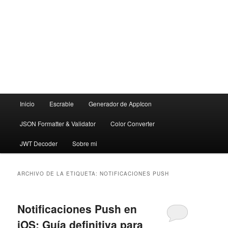
Menú
Inicio
Escrable
Generador de AppIcon
principal
JSON Formatter & Validator
Color Converter
JWT Decoder
Sobre mi
ARCHIVO DE LA ETIQUETA:
NOTIFICACIONES PUSH
Notificaciones Push en
iOS: Guía definitiva para