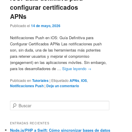
configurar certificados
APNs
Publicado el
14 de mayo, 2026
Notificaciones Push en iOS: Guía Definitiva para
Configurar Certificados APNs Las notificaciones push
son, sin duda, una de las herramientas más potentes
para retener usuarios y mejorar el compromiso
(engagement) en las aplicaciones móviles. Sin embargo,
para los desarrolladores de …
Sigue leyendo
→
Publicado en
Tutoriales
|
Etiquetado
APNs
,
IOS
,
Notificaciones Push
|
Deja un comentario
B
u
s
c
ENTRADAS RECIENTES
a
Node.js/PHP a Swift: Cómo sincronizar bases de datos