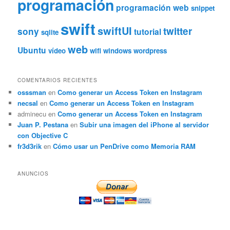
programación
programación web
snippet
swift
swiftUI
twitter
sony
tutorial
sqlite
web
Ubuntu
vídeo
wifi
windows
wordpress
COMENTARIOS RECIENTES
osssman
en
Como generar un Access Token en Instagram
necsal
en
Como generar un Access Token en Instagram
adminecu
en
Como generar un Access Token en Instagram
Juan P. Pestana
en
Subir una imagen del iPhone al servidor
con Objective C
fr3d3rik
en
Cómo usar un PenDrive como Memoria RAM
ANUNCIOS