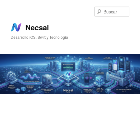
Ir
Ir
al
al
Busc
contenido
contenido
principal
secundario
Necsal
Desarrollo iOS, Swift y Tecnología