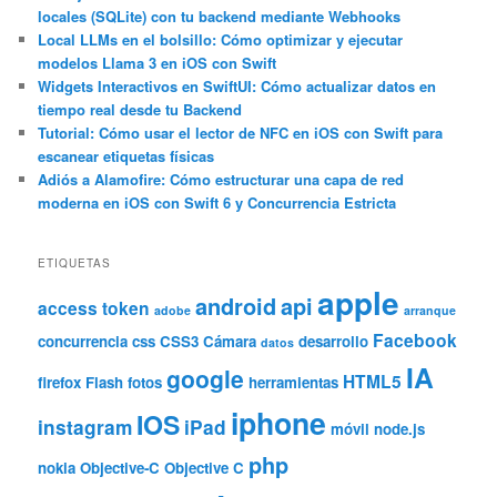
locales (SQLite) con tu backend mediante Webhooks
r
Local LLMs en el bolsillo: Cómo optimizar y ejecutar
modelos Llama 3 en iOS con Swift
Widgets Interactivos en SwiftUI: Cómo actualizar datos en
tiempo real desde tu Backend
Tutorial: Cómo usar el lector de NFC en iOS con Swift para
escanear etiquetas físicas
Adiós a Alamofire: Cómo estructurar una capa de red
moderna en iOS con Swift 6 y Concurrencia Estricta
ETIQUETAS
apple
android
api
access token
adobe
arranque
Facebook
concurrencia
css
CSS3
Cámara
desarrollo
datos
IA
google
HTML5
firefox
Flash
fotos
herramientas
iphone
IOS
instagram
iPad
móvil
node.js
php
nokia
Objective-C
Objective C