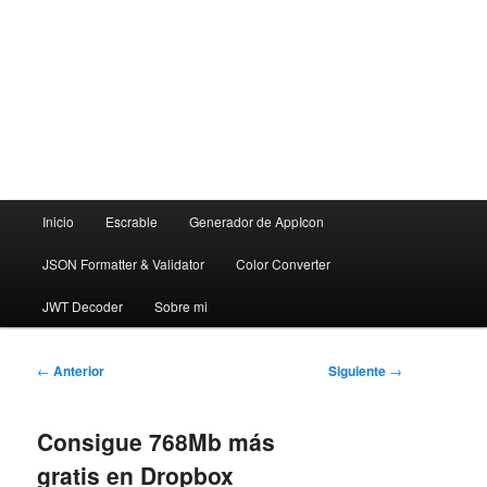
Menú
Inicio
Escrable
Generador de AppIcon
principal
JSON Formatter & Validator
Color Converter
JWT Decoder
Sobre mi
Navegación
←
Anterior
Siguiente
→
de
entradas
Consigue 768Mb más
gratis en Dropbox