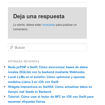
Deja una respuesta
Lo siento, debes estar
conectado
para publicar un
comentario.
B
u
s
c
ENTRADAS RECIENTES
a
Node.js/PHP a Swift: Cómo sincronizar bases de datos
locales (SQLite) con tu backend mediante Webhooks
r
Local LLMs en el bolsillo: Cómo optimizar y ejecutar
modelos Llama 3 en iOS con Swift
Widgets Interactivos en SwiftUI: Cómo actualizar datos en
tiempo real desde tu Backend
Tutorial: Cómo usar el lector de NFC en iOS con Swift para
escanear etiquetas físicas