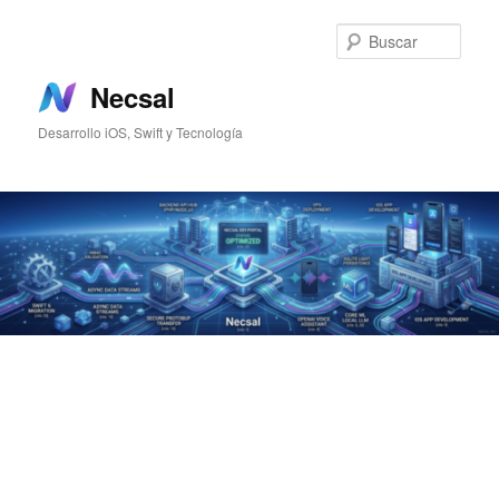
Ir
al
Busc
contenido
principal
Necsal
Desarrollo iOS, Swift y Tecnología