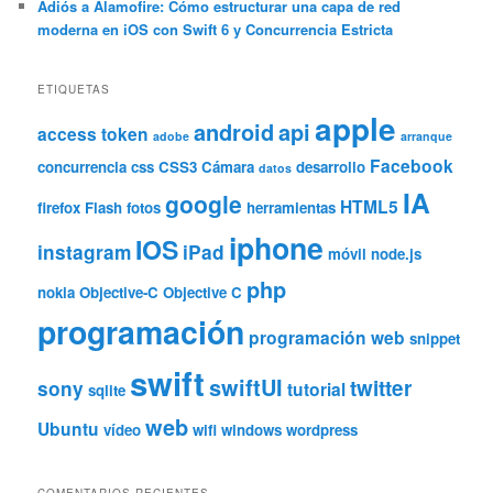
Adiós a Alamofire: Cómo estructurar una capa de red
moderna en iOS con Swift 6 y Concurrencia Estricta
ETIQUETAS
apple
android
api
access token
adobe
arranque
Facebook
concurrencia
css
CSS3
Cámara
desarrollo
datos
IA
google
HTML5
firefox
Flash
fotos
herramientas
iphone
IOS
instagram
iPad
móvil
node.js
php
nokia
Objective-C
Objective C
programación
programación web
snippet
swift
swiftUI
twitter
sony
tutorial
sqlite
web
Ubuntu
vídeo
wifi
windows
wordpress
COMENTARIOS RECIENTES