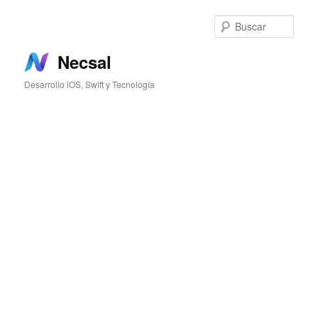
Ir
al
Busc
contenido
principal
Necsal
Desarrollo iOS, Swift y Tecnología