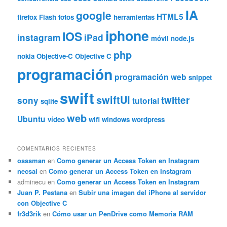
IA
google
HTML5
firefox
Flash
fotos
herramientas
iphone
IOS
instagram
iPad
móvil
node.js
php
nokia
Objective-C
Objective C
programación
programación web
snippet
swift
swiftUI
twitter
sony
tutorial
sqlite
web
Ubuntu
vídeo
wifi
windows
wordpress
COMENTARIOS RECIENTES
osssman
en
Como generar un Access Token en Instagram
necsal
en
Como generar un Access Token en Instagram
adminecu
en
Como generar un Access Token en Instagram
Juan P. Pestana
en
Subir una imagen del iPhone al servidor
con Objective C
fr3d3rik
en
Cómo usar un PenDrive como Memoria RAM