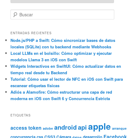
B
u
s
c
ENTRADAS RECIENTES
a
Node.js/PHP a Swift: Cómo sincronizar bases de datos
locales (SQLite) con tu backend mediante Webhooks
r
Local LLMs en el bolsillo: Cómo optimizar y ejecutar
modelos Llama 3 en iOS con Swift
Widgets Interactivos en SwiftUI: Cómo actualizar datos en
tiempo real desde tu Backend
Tutorial: Cómo usar el lector de NFC en iOS con Swift para
escanear etiquetas físicas
Adiós a Alamofire: Cómo estructurar una capa de red
moderna en iOS con Swift 6 y Concurrencia Estricta
ETIQUETAS
apple
android
api
access token
adobe
arranque
Facebook
concurrencia
css
CSS3
Cámara
desarrollo
datos