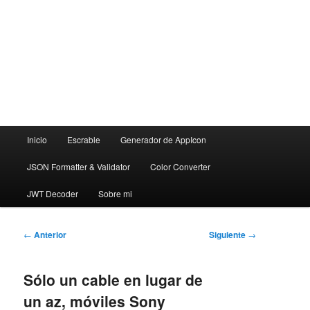
Menú
Inicio
Escrable
Generador de AppIcon
principal
JSON Formatter & Validator
Color Converter
JWT Decoder
Sobre mi
Navegación
←
Anterior
Siguiente
→
de
entradas
Sólo un cable en lugar de
un az, móviles Sony