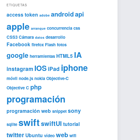
ETIQUETAS
android
api
access token
adobe
apple
concurrencia
css
arranque
CSS3
Cámara
desarrollo
datos
Facebook
firefox
Flash
fotos
IA
google
HTML5
herramientas
iphone
IOS
instagram
iPad
móvil
node.js
nokia
Objective-C
php
Objective C
programación
sony
programación web
snippet
swift
swiftUI
tutorial
sqlite
web
twitter
Ubuntu
vídeo
wifi