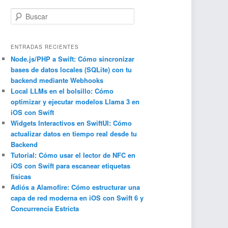
B
u
s
c
ENTRADAS RECIENTES
a
Node.js/PHP a Swift: Cómo sincronizar
bases de datos locales (SQLite) con tu
r
backend mediante Webhooks
Local LLMs en el bolsillo: Cómo
optimizar y ejecutar modelos Llama 3 en
iOS con Swift
Widgets Interactivos en SwiftUI: Cómo
actualizar datos en tiempo real desde tu
Backend
Tutorial: Cómo usar el lector de NFC en
iOS con Swift para escanear etiquetas
físicas
Adiós a Alamofire: Cómo estructurar una
capa de red moderna en iOS con Swift 6 y
Concurrencia Estricta