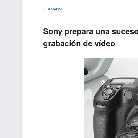
Navegación
←
Anterior
de
entradas
Sony prepara una suceso
grabación de vídeo