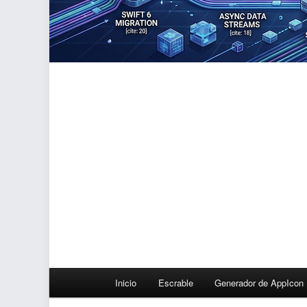
Menú
Inicio
Escrable
Generador de AppIcon
principal