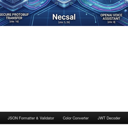
JSON Formatter & Validator
Color Converter
JWT Decoder