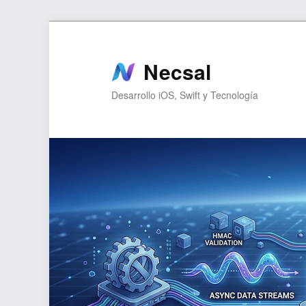
Ir
al
contenido
Necsal
principal
Desarrollo iOS, Swift y Tecnología