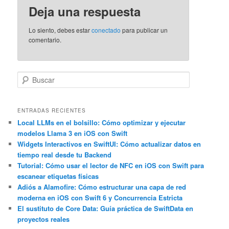
Deja una respuesta
Lo siento, debes estar
conectado
para publicar un
comentario.
B
u
s
c
ENTRADAS RECIENTES
a
Local LLMs en el bolsillo: Cómo optimizar y ejecutar
modelos Llama 3 en iOS con Swift
r
Widgets Interactivos en SwiftUI: Cómo actualizar datos en
tiempo real desde tu Backend
Tutorial: Cómo usar el lector de NFC en iOS con Swift para
escanear etiquetas físicas
Adiós a Alamofire: Cómo estructurar una capa de red
moderna en iOS con Swift 6 y Concurrencia Estricta
El sustituto de Core Data: Guía práctica de SwiftData en
proyectos reales