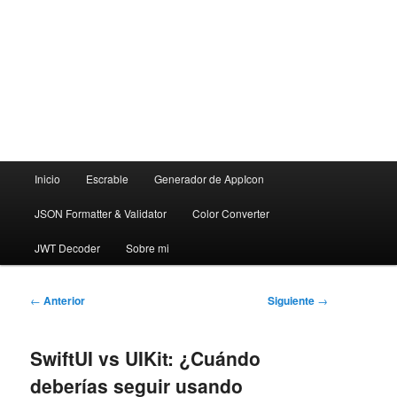
Menú
Inicio
Escrable
Generador de AppIcon
principal
JSON Formatter & Validator
Color Converter
JWT Decoder
Sobre mi
Navegación
←
Anterior
Siguiente
→
de
entradas
SwiftUI vs UIKit: ¿Cuándo
deberías seguir usando