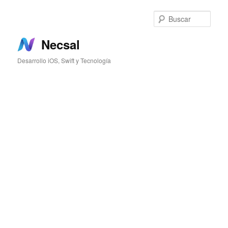
Ir
al
Busc
contenido
principal
Necsal
Desarrollo iOS, Swift y Tecnología