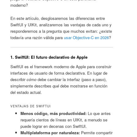
moderno?
En este artículo, desglosaremos las diferencias entre
SwiftUI y UIKit, analizaremos las ventajas de cada uno y
responderemos a la pregunta que muchos evitan: ¿existe
todavía una razón válida para
usar Objective-C en 2026
?
1. SwiftUI: El futuro declarativo de Apple
SwiftUI es el framework moderno de Apple para construir
interfaces de usuario de forma declarativa. En lugar de
describir
cómo
debe cambiar la interfaz (paso a paso),
simplemente describes
qué
debe mostrarse en función
del estado actual.
VENTAJAS DE SWIFTUI
Menos código, más productividad:
Lo que antes
requería cientos de líneas en UIKit, a menudo se
puede lograr en decenas con SwiftUI.
Multiplataforma por naturaleza:
Permite compartir