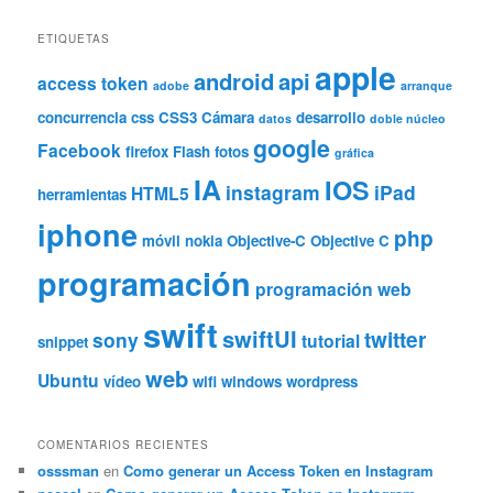
ETIQUETAS
apple
android
api
access token
adobe
arranque
concurrencia
css
CSS3
Cámara
desarrollo
datos
doble núcleo
google
Facebook
firefox
Flash
fotos
gráfica
IA
IOS
instagram
iPad
HTML5
herramientas
iphone
php
móvil
nokia
Objective-C
Objective C
programación
programación web
swift
swiftUI
twitter
sony
tutorial
snippet
web
Ubuntu
vídeo
wifi
windows
wordpress
COMENTARIOS RECIENTES
osssman
en
Como generar un Access Token en Instagram