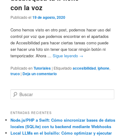
con la voz
Publicado el
19 de agosto, 2020
Como hemos visto en otro post, podemos hacer uso del
control por voz que podemos encontrar en el apartados
de Accesibilidad para hacer ciertas tareas como puede
ser hacer una foto sin tener que tocar ningún botón ni
temporizador. Ahora …
Sigue leyendo
→
Publicado en
Tutoriales
|
Etiquetado
accesibilidad
,
iphone
,
truco
|
Deja un comentario
B
u
s
c
ENTRADAS RECIENTES
a
Node.js/PHP a Swift: Cómo sincronizar bases de datos
locales (SQLite) con tu backend mediante Webhooks
r
Local LLMs en el bolsillo: Cómo optimizar y ejecutar