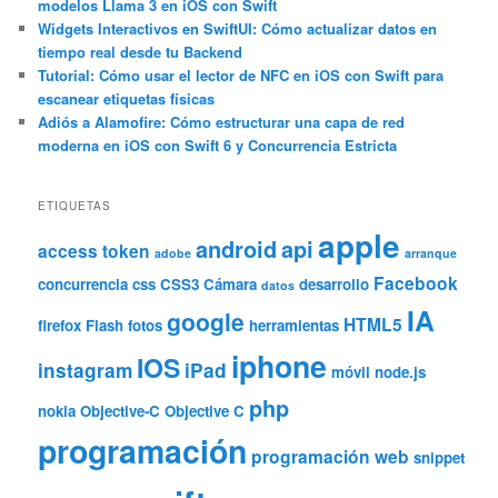
modelos Llama 3 en iOS con Swift
Widgets Interactivos en SwiftUI: Cómo actualizar datos en
tiempo real desde tu Backend
Tutorial: Cómo usar el lector de NFC en iOS con Swift para
escanear etiquetas físicas
Adiós a Alamofire: Cómo estructurar una capa de red
moderna en iOS con Swift 6 y Concurrencia Estricta
ETIQUETAS
apple
android
api
access token
adobe
arranque
Facebook
concurrencia
css
CSS3
Cámara
desarrollo
datos
IA
google
HTML5
firefox
Flash
fotos
herramientas
iphone
IOS
instagram
iPad
móvil
node.js
php
nokia
Objective-C
Objective C
programación
programación web
snippet