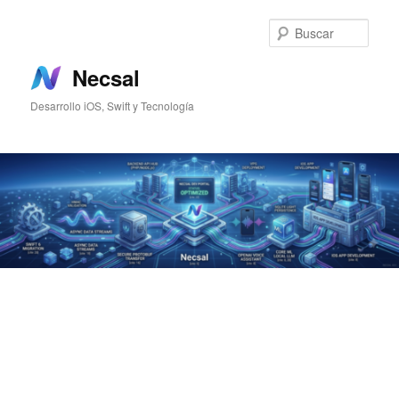
Ir
Ir
al
al
Busc
contenido
contenido
principal
secundario
Necsal
Desarrollo iOS, Swift y Tecnología