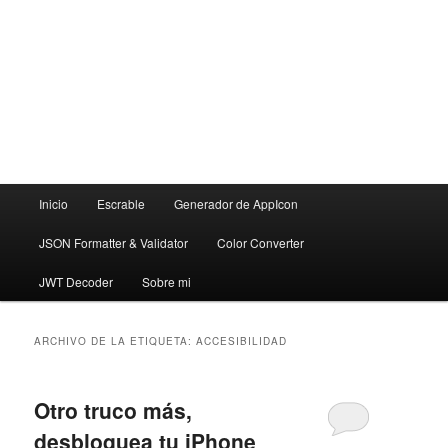
Menú
Inicio
Escrable
Generador de AppIcon
principal
JSON Formatter & Validator
Color Converter
JWT Decoder
Sobre mi
ARCHIVO DE LA ETIQUETA:
ACCESIBILIDAD
Otro truco más,
desbloquea tu iPhone