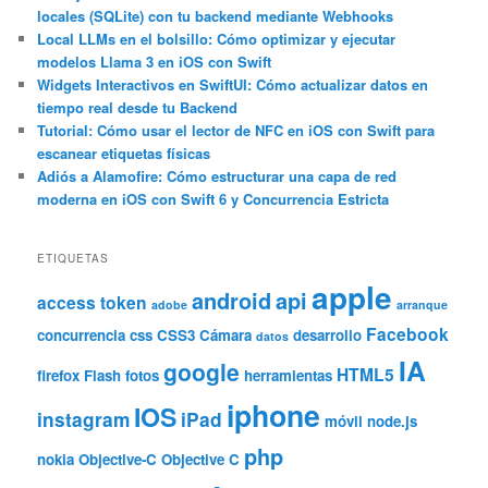
locales (SQLite) con tu backend mediante Webhooks
r
Local LLMs en el bolsillo: Cómo optimizar y ejecutar
modelos Llama 3 en iOS con Swift
Widgets Interactivos en SwiftUI: Cómo actualizar datos en
tiempo real desde tu Backend
Tutorial: Cómo usar el lector de NFC en iOS con Swift para
escanear etiquetas físicas
Adiós a Alamofire: Cómo estructurar una capa de red
moderna en iOS con Swift 6 y Concurrencia Estricta
ETIQUETAS
apple
android
api
access token
adobe
arranque
Facebook
concurrencia
css
CSS3
Cámara
desarrollo
datos
IA
google
HTML5
firefox
Flash
fotos
herramientas
iphone
IOS
instagram
iPad
móvil
node.js
php
nokia
Objective-C
Objective C