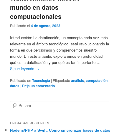
mundo en datos
computacionales
Publicado el
4 de agosto, 2023
Introducción: La dataficación, un concepto cada vez más
relevante en el ámbito tecnológico, está revolucionando la
forma en que percibimos y comprendemos nuestro
mundo. En este artículo, exploraremos en profundidad
qué es la dataficación y por qué es tan importante …
Sigue leyendo
→
Publicado en
Tecnología
|
Etiquetado
análisis
,
computación
,
datos
|
Deja un comentario
B
u
s
c
ENTRADAS RECIENTES
a
Node.js/PHP a Swift: Cómo sincronizar bases de datos