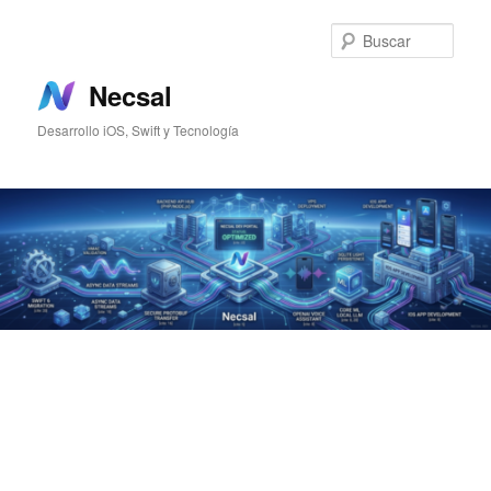
Ir
Ir
al
al
Busc
contenido
contenido
principal
secundario
Necsal
Desarrollo iOS, Swift y Tecnología