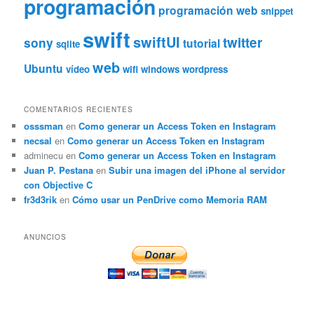
programación
programación web
snippet
swift
swiftUI
twitter
sony
tutorial
sqlite
web
Ubuntu
vídeo
wifi
windows
wordpress
COMENTARIOS RECIENTES
osssman
en
Como generar un Access Token en Instagram
necsal
en
Como generar un Access Token en Instagram
adminecu
en
Como generar un Access Token en Instagram
Juan P. Pestana
en
Subir una imagen del iPhone al servidor
con Objective C
fr3d3rik
en
Cómo usar un PenDrive como Memoria RAM
ANUNCIOS