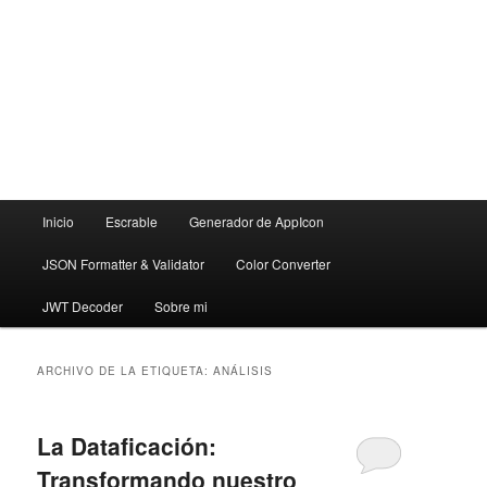
Menú
Inicio
Escrable
Generador de AppIcon
principal
JSON Formatter & Validator
Color Converter
JWT Decoder
Sobre mi
ARCHIVO DE LA ETIQUETA:
ANÁLISIS
La Dataficación:
Transformando nuestro