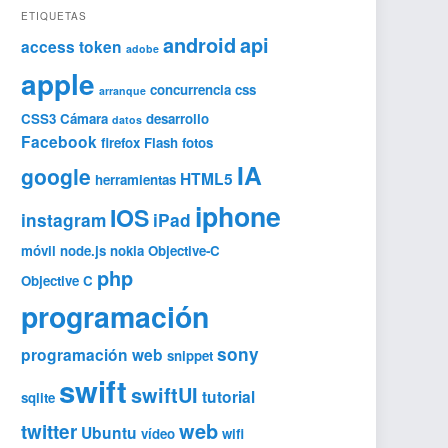
ETIQUETAS
android
api
access token
adobe
apple
concurrencia
css
arranque
CSS3
Cámara
desarrollo
datos
Facebook
firefox
Flash
fotos
IA
google
HTML5
herramientas
iphone
IOS
instagram
iPad
móvil
node.js
nokia
Objective-C
php
Objective C
programación
sony
programación web
snippet
swift
swiftUI
tutorial
sqlite
web
twitter
Ubuntu
vídeo
wifi