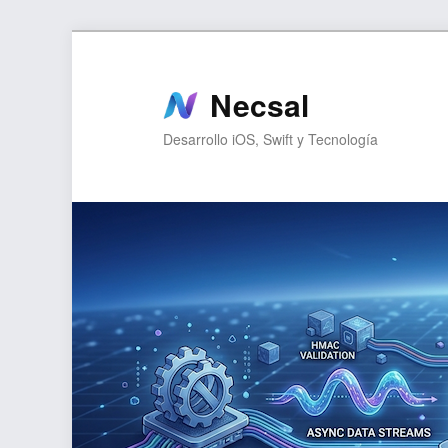
Ir
Ir
al
al
contenido
contenido
Necsal
principal
secundario
Desarrollo iOS, Swift y Tecnología