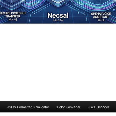
JSON Formatter & Validator
Color Converter
JWT Decoder