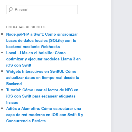
B
u
s
c
ENTRADAS RECIENTES
a
Node.js/PHP a Swift: Cómo sincronizar
bases de datos locales (SQLite) con tu
r
backend mediante Webhooks
Local LLMs en el bolsillo: Cómo
optimizar y ejecutar modelos Llama 3 en
iOS con Swift
Widgets Interactivos en SwiftUI: Cómo
actualizar datos en tiempo real desde tu
Backend
Tutorial: Cómo usar el lector de NFC en
iOS con Swift para escanear etiquetas
físicas
Adiós a Alamofire: Cómo estructurar una
capa de red moderna en iOS con Swift 6 y
Concurrencia Estricta