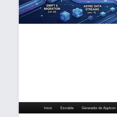
Menú
Inicio
Escrable
Generador de AppIcon
principal