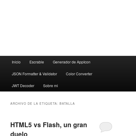
Menú
Inicio
Escrable
Generador de AppIcon
principal
JSON Formatter & Validator
Color Converter
JWT Decoder
Sobre mi
ARCHIVO DE LA ETIQUETA:
BATALLA
HTML5 vs Flash, un gran
duelo