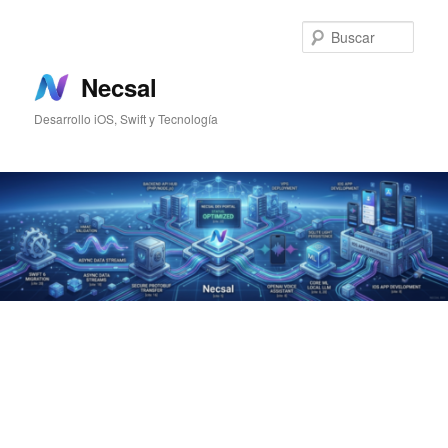
Ir
Ir
al
al
Busc
contenido
contenido
principal
secundario
Necsal
Desarrollo iOS, Swift y Tecnología