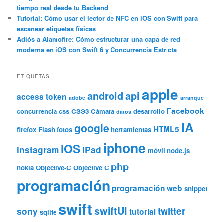
tiempo real desde tu Backend
Tutorial: Cómo usar el lector de NFC en iOS con Swift para
escanear etiquetas físicas
Adiós a Alamofire: Cómo estructurar una capa de red
moderna en iOS con Swift 6 y Concurrencia Estricta
ETIQUETAS
apple
android
api
access token
adobe
arranque
Facebook
concurrencia
css
CSS3
Cámara
desarrollo
datos
IA
google
HTML5
firefox
Flash
fotos
herramientas
iphone
IOS
instagram
iPad
móvil
node.js
php
nokia
Objective-C
Objective C
programación
programación web
snippet
swift
swiftUI
twitter
sony
tutorial
sqlite