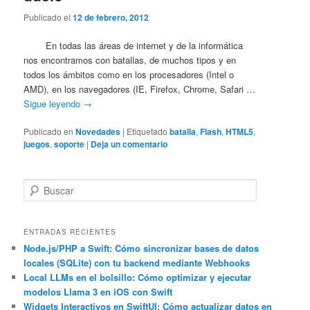
Publicado el
12 de febrero, 2012
En todas las áreas de internet y de la informática
nos encontramos con batallas, de muchos tipos y en
todos los ámbitos como en los procesadores (Intel o
AMD), en los navegadores (IE, Firefox, Chrome, Safari …
Sigue leyendo
→
Publicado en
Novedades
|
Etiquetado
batalla
,
Flash
,
HTML5
,
juegos
,
soporte
|
Deja un comentario
B
u
s
c
ENTRADAS RECIENTES
a
Node.js/PHP a Swift: Cómo sincronizar bases de datos
locales (SQLite) con tu backend mediante Webhooks
r
Local LLMs en el bolsillo: Cómo optimizar y ejecutar
modelos Llama 3 en iOS con Swift
Widgets Interactivos en SwiftUI: Cómo actualizar datos en