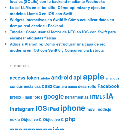
locales (SQLite) con tu backend mediante Webhooks
r
Local LLMs en el bolsillo: Cómo optimizar y ejecutar
modelos Llama 3 en iOS con Swift
Widgets Interactivos en SwiftUI: Cómo actualizar datos en
tiempo real desde tu Backend
Tutorial: Cómo usar el lector de NFC en iOS con Swift para
escanear etiquetas físicas
Adiós a Alamofire: Cómo estructurar una capa de red
moderna en iOS con Swift 6 y Concurrencia Estricta
ETIQUETAS
apple
android
api
access token
adobe
arranque
Facebook
concurrencia
css
CSS3
Cámara
desarrollo
datos
IA
google
HTML5
firefox
Flash
fotos
herramientas
iphone
IOS
instagram
iPad
móvil
node.js
php
nokia
Objective-C
Objective C
programación