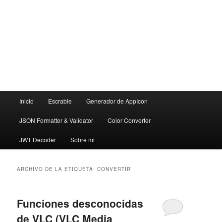
Menú
Inicio
Escrable
Generador de AppIcon
principal
JSON Formatter & Validator
Color Converter
JWT Decoder
Sobre mi
ARCHIVO DE LA ETIQUETA:
CONVERTIR
Funciones desconocidas
de VLC (VLC Media