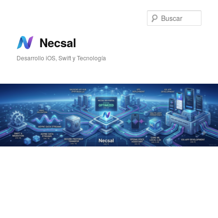
Ir
Ir
al
al
Busc
contenido
contenido
principal
secundario
Necsal
Desarrollo iOS, Swift y Tecnología