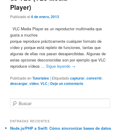
Player)
Publicado el
6 de enero, 2013
VLC Media Player es un reproductor multimedia que
gusta a muchos
porque reproduce prácticamente cualquier formato de
vídeo y porque está repleto de funciones, tantas que
algunas de ellas nos pasan desapercibidas. Algunas de
estas opciones desconocidas son por ejemplo que VLC
reproduce vídeos …
Sigue leyendo
→
Publicado en
Tutoriales
|
Etiquetado
capturar
,
convertir
,
descargar
,
vídeo
,
VLC
|
Deja un comentario
B
u
s
c
ENTRADAS RECIENTES
a
Node.js/PHP a Swift: Cómo sincronizar bases de datos