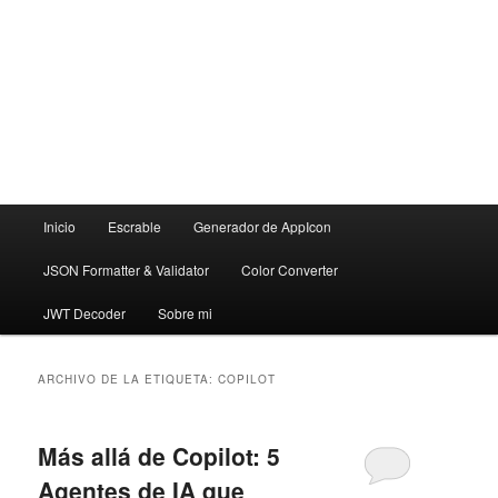
Menú
Inicio
Escrable
Generador de AppIcon
principal
JSON Formatter & Validator
Color Converter
JWT Decoder
Sobre mi
ARCHIVO DE LA ETIQUETA:
COPILOT
Más allá de Copilot: 5
Agentes de IA que