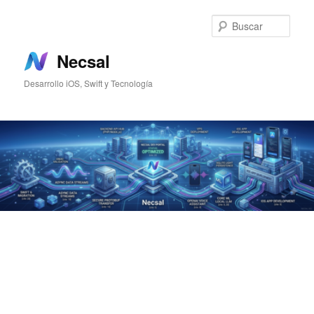
Ir
Ir
al
al
Busc
contenido
contenido
principal
secundario
Necsal
Desarrollo iOS, Swift y Tecnología