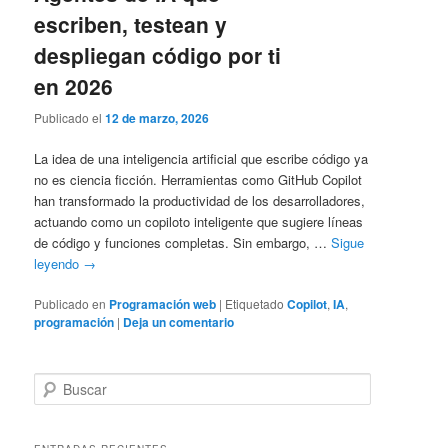
escriben, testean y
despliegan código por ti
en 2026
Publicado el
12 de marzo, 2026
La idea de una inteligencia artificial que escribe código ya
no es ciencia ficción. Herramientas como GitHub Copilot
han transformado la productividad de los desarrolladores,
actuando como un copiloto inteligente que sugiere líneas
de código y funciones completas. Sin embargo, …
Sigue
leyendo
→
Publicado en
Programación web
|
Etiquetado
Copilot
,
IA
,
programación
|
Deja un comentario
B
u
s