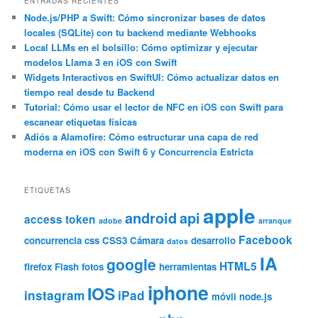
c
ENTRADAS RECIENTES
a
Node.js/PHP a Swift: Cómo sincronizar bases de datos
locales (SQLite) con tu backend mediante Webhooks
r
Local LLMs en el bolsillo: Cómo optimizar y ejecutar
modelos Llama 3 en iOS con Swift
Widgets Interactivos en SwiftUI: Cómo actualizar datos en
tiempo real desde tu Backend
Tutorial: Cómo usar el lector de NFC en iOS con Swift para
escanear etiquetas físicas
Adiós a Alamofire: Cómo estructurar una capa de red
moderna en iOS con Swift 6 y Concurrencia Estricta
ETIQUETAS
apple
android
api
access token
adobe
arranque
Facebook
concurrencia
css
CSS3
Cámara
desarrollo
datos
IA
google
HTML5
firefox
Flash
fotos
herramientas
iphone
IOS
instagram
iPad
móvil
node.js