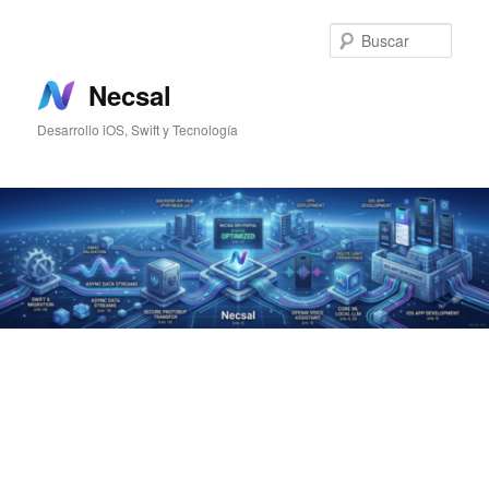
Ir
Ir
al
al
Busc
contenido
contenido
principal
secundario
Necsal
Desarrollo iOS, Swift y Tecnología