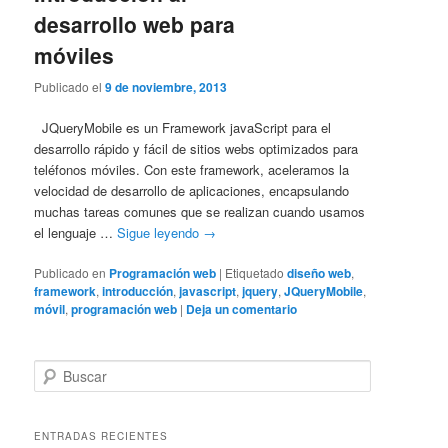
desarrollo web para
móviles
Publicado el
9 de noviembre, 2013
JQueryMobile es un Framework javaScript para el
desarrollo rápido y fácil de sitios webs optimizados para
teléfonos móviles. Con este framework, aceleramos la
velocidad de desarrollo de aplicaciones, encapsulando
muchas tareas comunes que se realizan cuando usamos
el lenguaje …
Sigue leyendo
→
Publicado en
Programación web
|
Etiquetado
diseño web
,
framework
,
introducción
,
javascript
,
jquery
,
JQueryMobile
,
móvil
,
programación web
|
Deja un comentario
B
u
s
c
ENTRADAS RECIENTES