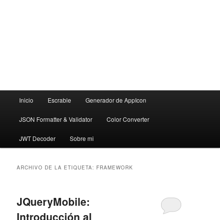
Menú
Inicio
Escrable
Generador de AppIcon
principal
JSON Formatter & Validator
Color Converter
JWT Decoder
Sobre mi
ARCHIVO DE LA ETIQUETA:
FRAMEWORK
JQueryMobile:
Introducción al