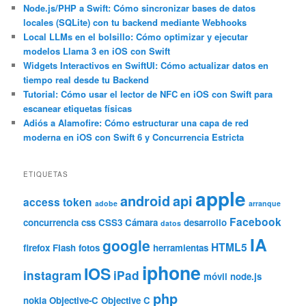
a
Node.js/PHP a Swift: Cómo sincronizar bases de datos
locales (SQLite) con tu backend mediante Webhooks
r
Local LLMs en el bolsillo: Cómo optimizar y ejecutar
modelos Llama 3 en iOS con Swift
Widgets Interactivos en SwiftUI: Cómo actualizar datos en
tiempo real desde tu Backend
Tutorial: Cómo usar el lector de NFC en iOS con Swift para
escanear etiquetas físicas
Adiós a Alamofire: Cómo estructurar una capa de red
moderna en iOS con Swift 6 y Concurrencia Estricta
ETIQUETAS
apple
android
api
access token
adobe
arranque
Facebook
concurrencia
css
CSS3
Cámara
desarrollo
datos
IA
google
HTML5
firefox
Flash
fotos
herramientas
iphone
IOS
instagram
iPad
móvil
node.js
php
nokia
Objective-C
Objective C