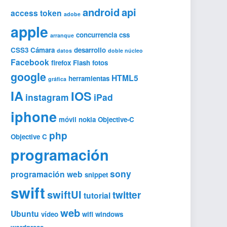
android
api
access token
adobe
apple
concurrencia
css
arranque
CSS3
Cámara
desarrollo
datos
doble núcleo
Facebook
firefox
Flash
fotos
google
HTML5
herramientas
gráfica
IA
IOS
instagram
iPad
iphone
móvil
nokia
Objective-C
php
Objective C
programación
sony
programación web
snippet
swift
swiftUI
twitter
tutorial
web
Ubuntu
vídeo
wifi
windows