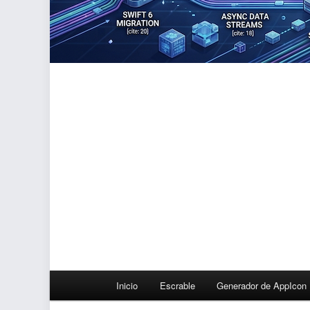
Menú
Inicio
Escrable
Generador de AppIcon
principal