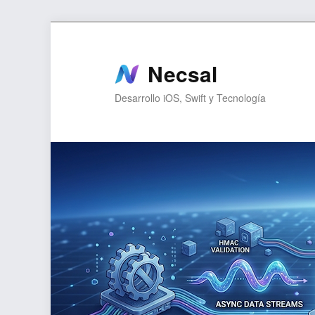
Ir
Ir
al
al
contenido
contenido
Necsal
principal
secundario
Desarrollo iOS, Swift y Tecnología