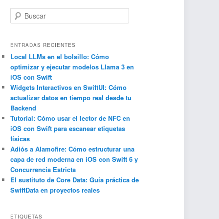
B
u
s
c
ENTRADAS RECIENTES
a
Local LLMs en el bolsillo: Cómo
optimizar y ejecutar modelos Llama 3 en
r
iOS con Swift
Widgets Interactivos en SwiftUI: Cómo
actualizar datos en tiempo real desde tu
Backend
Tutorial: Cómo usar el lector de NFC en
iOS con Swift para escanear etiquetas
físicas
Adiós a Alamofire: Cómo estructurar una
capa de red moderna en iOS con Swift 6 y
Concurrencia Estricta
El sustituto de Core Data: Guía práctica de
SwiftData en proyectos reales
ETIQUETAS