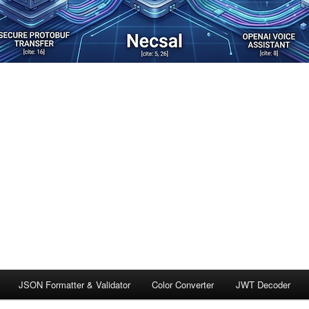
JSON Formatter & Validator
Color Converter
JWT Decoder