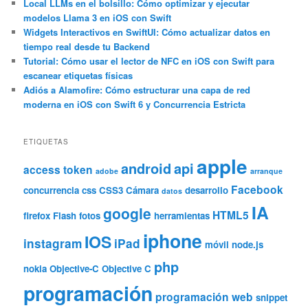
Local LLMs en el bolsillo: Cómo optimizar y ejecutar
modelos Llama 3 en iOS con Swift
Widgets Interactivos en SwiftUI: Cómo actualizar datos en
tiempo real desde tu Backend
Tutorial: Cómo usar el lector de NFC en iOS con Swift para
escanear etiquetas físicas
Adiós a Alamofire: Cómo estructurar una capa de red
moderna en iOS con Swift 6 y Concurrencia Estricta
ETIQUETAS
apple
android
api
access token
adobe
arranque
Facebook
concurrencia
css
CSS3
Cámara
desarrollo
datos
IA
google
HTML5
firefox
Flash
fotos
herramientas
iphone
IOS
instagram
iPad
móvil
node.js
php
nokia
Objective-C
Objective C
programación
programación web
snippet