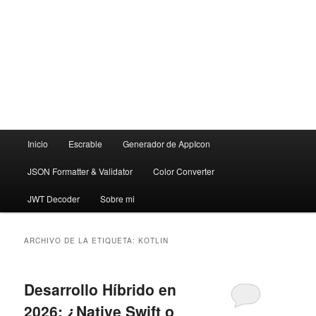
Menú
Inicio
Escrable
Generador de AppIcon
principal
JSON Formatter & Validator
Color Converter
JWT Decoder
Sobre mi
ARCHIVO DE LA ETIQUETA:
KOTLIN
Desarrollo Híbrido en
2026: ¿Native Swift o