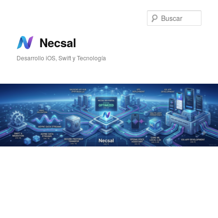
Ir
Ir
al
al
Busc
contenido
contenido
principal
secundario
Necsal
Desarrollo iOS, Swift y Tecnología