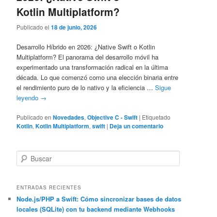
Kotlin Multiplatform?
Publicado el
18 de junio, 2026
Desarrollo Híbrido en 2026: ¿Native Swift o Kotlin
Multiplatform? El panorama del desarrollo móvil ha
experimentado una transformación radical en la última
década. Lo que comenzó como una elección binaria entre
el rendimiento puro de lo nativo y la eficiencia …
Sigue
leyendo
→
Publicado en
Novedades
,
Objective C - Swift
|
Etiquetado
Kotlin
,
Kotlin Multiplatform
,
swift
|
Deja un comentario
B
u
s
c
ENTRADAS RECIENTES
a
Node.js/PHP a Swift: Cómo sincronizar bases de datos
locales (SQLite) con tu backend mediante Webhooks
r