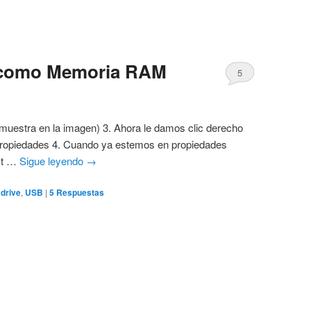
 como Memoria RAM
5
muestra en la imagen) 3. Ahora le damos clic derecho
propiedades 4. Cuando ya estemos en propiedades
st …
Sigue leyendo
→
 drive
,
USB
|
5
Respuestas