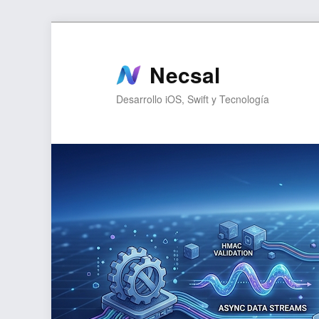
Ir
Ir
al
al
contenido
contenido
Necsal
principal
secundario
Desarrollo iOS, Swift y Tecnología