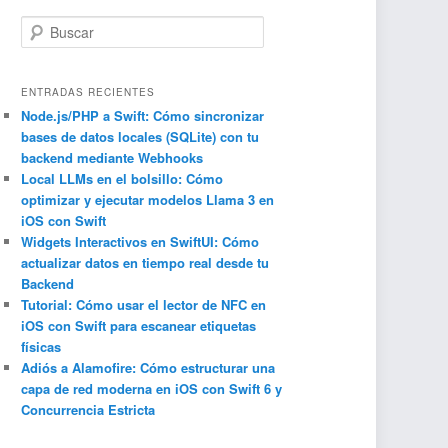
B
u
s
c
ENTRADAS RECIENTES
a
Node.js/PHP a Swift: Cómo sincronizar
bases de datos locales (SQLite) con tu
r
backend mediante Webhooks
Local LLMs en el bolsillo: Cómo
optimizar y ejecutar modelos Llama 3 en
iOS con Swift
Widgets Interactivos en SwiftUI: Cómo
actualizar datos en tiempo real desde tu
Backend
Tutorial: Cómo usar el lector de NFC en
iOS con Swift para escanear etiquetas
físicas
Adiós a Alamofire: Cómo estructurar una
capa de red moderna en iOS con Swift 6 y
Concurrencia Estricta