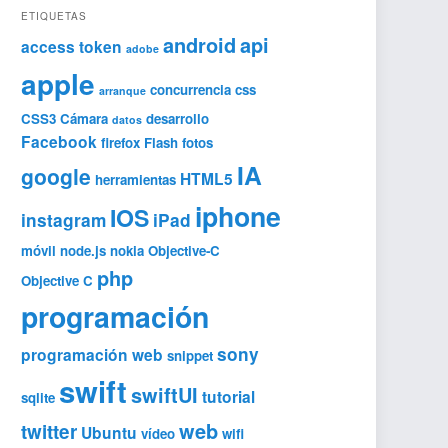
ETIQUETAS
android
api
access token
adobe
apple
concurrencia
css
arranque
CSS3
Cámara
desarrollo
datos
Facebook
firefox
Flash
fotos
IA
google
HTML5
herramientas
iphone
IOS
instagram
iPad
móvil
node.js
nokia
Objective-C
php
Objective C
programación
sony
programación web
snippet
swift
swiftUI
tutorial
sqlite
web
twitter
Ubuntu
vídeo
wifi