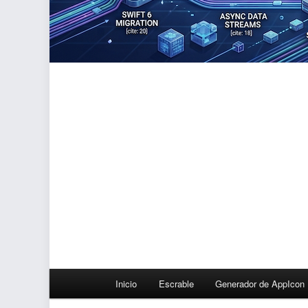
Menú
Inicio
Escrable
Generador de AppIcon
principal