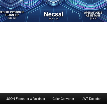
JSON Formatter & Validator
Color Converter
JWT Decoder