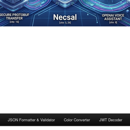
JSON Formatter & Validator
Color Converter
JWT Decoder