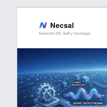
Ir
Ir
al
al
contenido
contenido
Necsal
principal
secundario
Desarrollo iOS, Swift y Tecnología