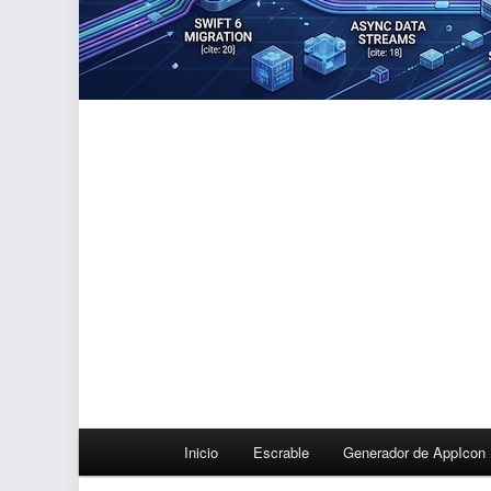
Menú
Inicio
Escrable
Generador de AppIcon
principal