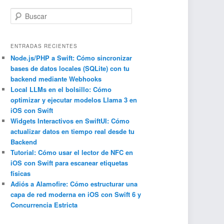
B
u
s
c
ENTRADAS RECIENTES
a
Node.js/PHP a Swift: Cómo sincronizar
bases de datos locales (SQLite) con tu
r
backend mediante Webhooks
Local LLMs en el bolsillo: Cómo
optimizar y ejecutar modelos Llama 3 en
iOS con Swift
Widgets Interactivos en SwiftUI: Cómo
actualizar datos en tiempo real desde tu
Backend
Tutorial: Cómo usar el lector de NFC en
iOS con Swift para escanear etiquetas
físicas
Adiós a Alamofire: Cómo estructurar una
capa de red moderna en iOS con Swift 6 y
Concurrencia Estricta