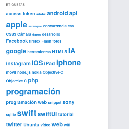
ETIQUETAS
android
api
access token
adobe
apple
concurrencia
css
arranque
CSS3
Cámara
desarrollo
datos
Facebook
firefox
Flash
fotos
IA
google
HTML5
herramientas
iphone
IOS
instagram
iPad
móvil
node.js
nokia
Objective-C
php
Objective C
programación
sony
programación web
snippet
swift
swiftUI
tutorial
sqlite
web
twitter
Ubuntu
vídeo
wifi