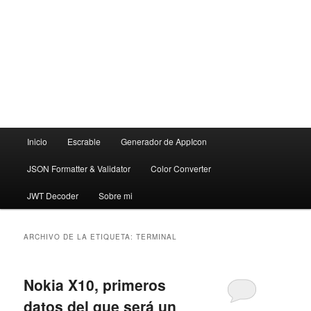
Menú
Inicio
Escrable
Generador de AppIcon
principal
JSON Formatter & Validator
Color Converter
JWT Decoder
Sobre mi
ARCHIVO DE LA ETIQUETA:
TERMINAL
Nokia X10, primeros
datos del que será un