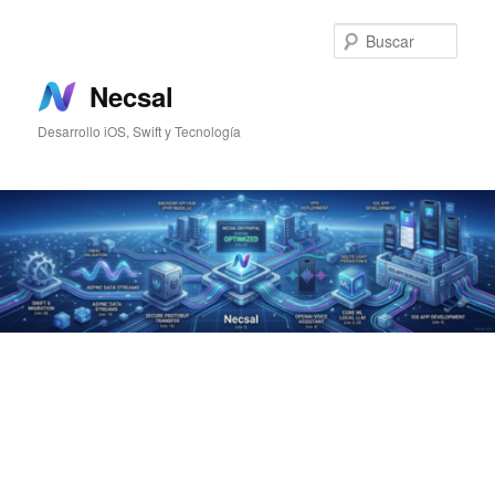
Ir
Ir
al
al
Busc
contenido
contenido
principal
secundario
Necsal
Desarrollo iOS, Swift y Tecnología