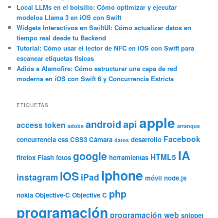
Local LLMs en el bolsillo: Cómo optimizar y ejecutar
modelos Llama 3 en iOS con Swift
Widgets Interactivos en SwiftUI: Cómo actualizar datos en
tiempo real desde tu Backend
Tutorial: Cómo usar el lector de NFC en iOS con Swift para
escanear etiquetas físicas
Adiós a Alamofire: Cómo estructurar una capa de red
moderna en iOS con Swift 6 y Concurrencia Estricta
ETIQUETAS
apple
android
api
access token
adobe
arranque
Facebook
concurrencia
css
CSS3
Cámara
desarrollo
datos
IA
google
HTML5
firefox
Flash
fotos
herramientas
iphone
IOS
instagram
iPad
móvil
node.js
php
nokia
Objective-C
Objective C
programación
programación web
snippet