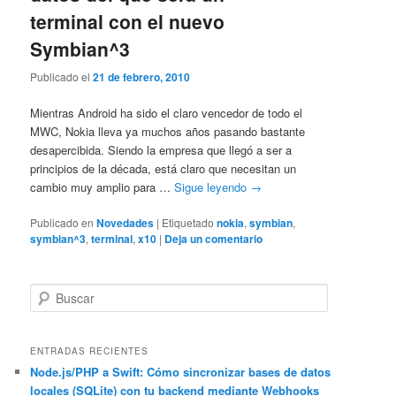
terminal con el nuevo
Symbian^3
Publicado el
21 de febrero, 2010
Mientras Android ha sido el claro vencedor de todo el
MWC, Nokia lleva ya muchos años pasando bastante
desapercibida. Siendo la empresa que llegó a ser a
principios de la década, está claro que necesitan un
cambio muy amplio para …
Sigue leyendo
→
Publicado en
Novedades
|
Etiquetado
nokia
,
symbian
,
symbian^3
,
terminal
,
x10
|
Deja un comentario
B
u
s
c
ENTRADAS RECIENTES
a
Node.js/PHP a Swift: Cómo sincronizar bases de datos
locales (SQLite) con tu backend mediante Webhooks
r