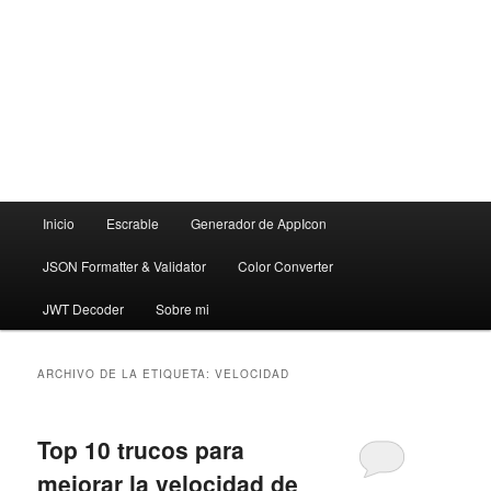
Menú
Inicio
Escrable
Generador de AppIcon
principal
JSON Formatter & Validator
Color Converter
JWT Decoder
Sobre mi
ARCHIVO DE LA ETIQUETA:
VELOCIDAD
Top 10 trucos para
mejorar la velocidad de