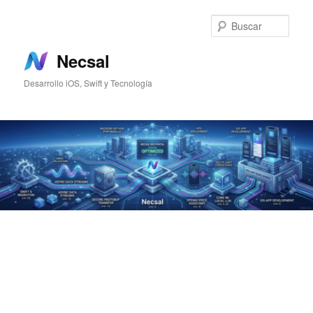
Ir
Ir
al
al
Busc
contenido
contenido
principal
secundario
Necsal
Desarrollo iOS, Swift y Tecnología