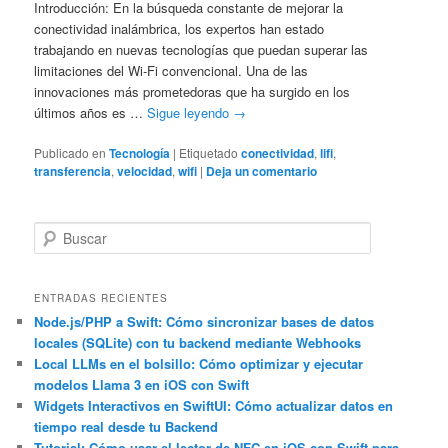
Introducción: En la búsqueda constante de mejorar la
conectividad inalámbrica, los expertos han estado
trabajando en nuevas tecnologías que puedan superar las
limitaciones del Wi-Fi convencional. Una de las
innovaciones más prometedoras que ha surgido en los
últimos años es …
Sigue leyendo
→
Publicado en
Tecnología
|
Etiquetado
conectividad
,
lifi
,
transferencia
,
velocidad
,
wifi
|
Deja un comentario
B
u
s
c
ENTRADAS RECIENTES
a
Node.js/PHP a Swift: Cómo sincronizar bases de datos
locales (SQLite) con tu backend mediante Webhooks
r
Local LLMs en el bolsillo: Cómo optimizar y ejecutar
modelos Llama 3 en iOS con Swift
Widgets Interactivos en SwiftUI: Cómo actualizar datos en
tiempo real desde tu Backend
Tutorial: Cómo usar el lector de NFC en iOS con Swift para