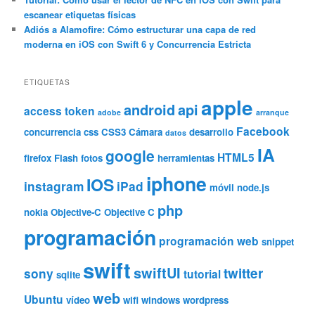
escanear etiquetas físicas
Adiós a Alamofire: Cómo estructurar una capa de red
moderna en iOS con Swift 6 y Concurrencia Estricta
ETIQUETAS
apple
android
api
access token
adobe
arranque
Facebook
concurrencia
css
CSS3
Cámara
desarrollo
datos
IA
google
HTML5
firefox
Flash
fotos
herramientas
iphone
IOS
instagram
iPad
móvil
node.js
php
nokia
Objective-C
Objective C
programación
programación web
snippet
swift
swiftUI
twitter
sony
tutorial
sqlite
web
Ubuntu
vídeo
wifi
windows
wordpress