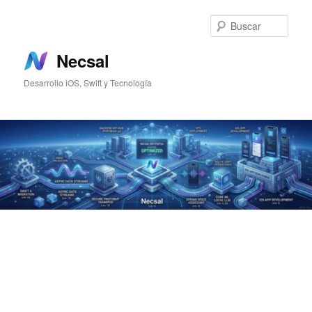
Ir
al
Busc
contenido
principal
Necsal
Desarrollo iOS, Swift y Tecnología