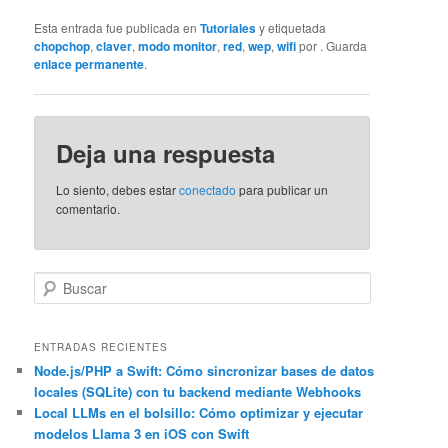
Esta entrada fue publicada en
Tutoriales
y etiquetada
chopchop
,
claver
,
modo monitor
,
red
,
wep
,
wifi
por
. Guarda
enlace permanente
.
Deja una respuesta
Lo siento, debes estar
conectado
para publicar un
comentario.
B
u
s
c
ENTRADAS RECIENTES
a
Node.js/PHP a Swift: Cómo sincronizar bases de datos
locales (SQLite) con tu backend mediante Webhooks
r
Local LLMs en el bolsillo: Cómo optimizar y ejecutar
modelos Llama 3 en iOS con Swift