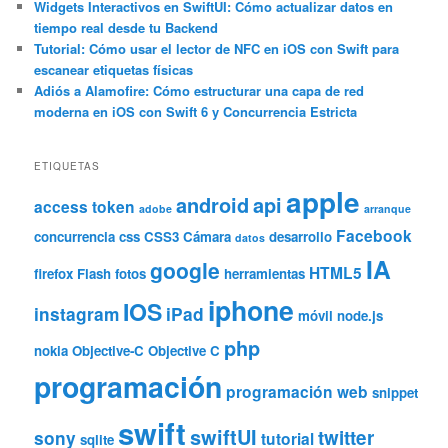
Widgets Interactivos en SwiftUI: Cómo actualizar datos en
tiempo real desde tu Backend
Tutorial: Cómo usar el lector de NFC en iOS con Swift para
escanear etiquetas físicas
Adiós a Alamofire: Cómo estructurar una capa de red
moderna en iOS con Swift 6 y Concurrencia Estricta
ETIQUETAS
apple
android
api
access token
adobe
arranque
Facebook
concurrencia
css
CSS3
Cámara
desarrollo
datos
IA
google
HTML5
firefox
Flash
fotos
herramientas
iphone
IOS
instagram
iPad
móvil
node.js
php
nokia
Objective-C
Objective C
programación
programación web
snippet
swift
swiftUI
twitter
sony
tutorial
sqlite