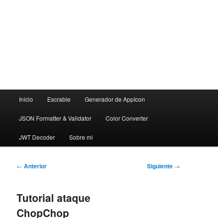
Menú
Inicio
Escrable
Generador de AppIcon
principal
JSON Formatter & Validator
Color Converter
JWT Decoder
Sobre mi
Navegación
←
Anterior
Siguiente
→
de
entradas
Tutorial ataque
ChopChop