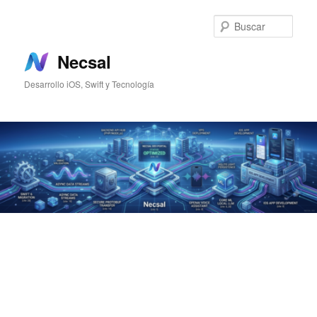
Ir
Ir
al
al
Busc
contenido
contenido
principal
secundario
Necsal
Desarrollo iOS, Swift y Tecnología