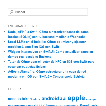
entradas
B
u
s
c
ENTRADAS RECIENTES
a
Node.js/PHP a Swift: Cómo sincronizar bases de datos
locales (SQLite) con tu backend mediante Webhooks
r
Local LLMs en el bolsillo: Cómo optimizar y ejecutar
modelos Llama 3 en iOS con Swift
Widgets Interactivos en SwiftUI: Cómo actualizar datos en
tiempo real desde tu Backend
Tutorial: Cómo usar el lector de NFC en iOS con Swift para
escanear etiquetas físicas
Adiós a Alamofire: Cómo estructurar una capa de red
moderna en iOS con Swift 6 y Concurrencia Estricta
ETIQUETAS
apple
android
api
access token
adobe
arranque
Facebook
concurrencia
css
CSS3
Cámara
desarrollo
datos