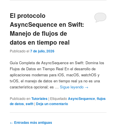
El protocolo
AsyncSequence en Swift:
Manejo de flujos de
datos en tiempo real
Publicado el
7 de julio, 2026
Guía Completa de AsyncSequence en Swift: Domina los
Flujos de Datos en Tiempo Real En el desarrollo de
aplicaciones modernas para iOS, macOS, watchOS y
tvOS, el manejo de datos en tiempo real ya no es una
característica opcional; es …
Sigue leyendo
→
Publicado en
Tutoriales
|
Etiquetado
AsyncSequence
,
flujos
de datos
,
swift
|
Deja un comentario
Navegación
←
Entradas más antiguas
de