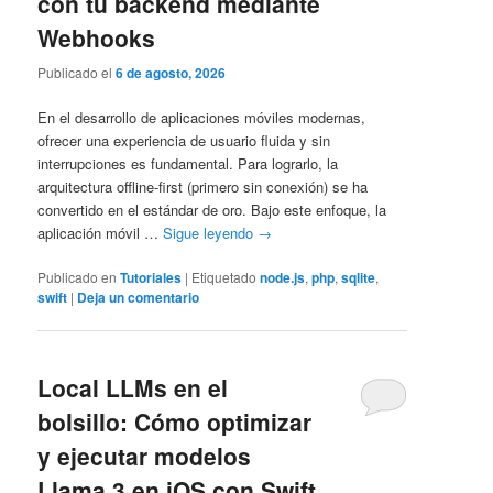
con tu backend mediante
Webhooks
Publicado el
6 de agosto, 2026
En el desarrollo de aplicaciones móviles modernas,
ofrecer una experiencia de usuario fluida y sin
interrupciones es fundamental. Para lograrlo, la
arquitectura offline-first (primero sin conexión) se ha
convertido en el estándar de oro. Bajo este enfoque, la
aplicación móvil …
Sigue leyendo
→
Publicado en
Tutoriales
|
Etiquetado
node.js
,
php
,
sqlite
,
swift
|
Deja un comentario
Local LLMs en el
bolsillo: Cómo optimizar
y ejecutar modelos
Llama 3 en iOS con Swift