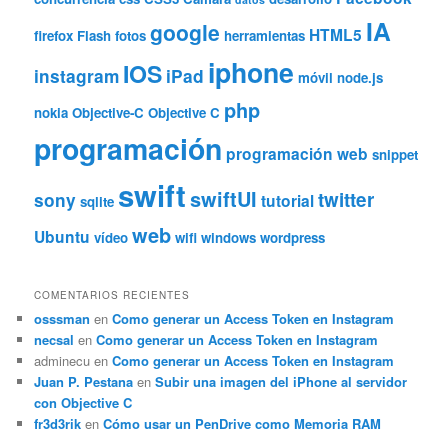
IA
google
HTML5
firefox
Flash
fotos
herramientas
iphone
IOS
instagram
iPad
móvil
node.js
php
nokia
Objective-C
Objective C
programación
programación web
snippet
swift
swiftUI
twitter
sony
tutorial
sqlite
web
Ubuntu
vídeo
wifi
windows
wordpress
COMENTARIOS RECIENTES
osssman
en
Como generar un Access Token en Instagram
necsal
en
Como generar un Access Token en Instagram
adminecu
en
Como generar un Access Token en Instagram
Juan P. Pestana
en
Subir una imagen del iPhone al servidor
con Objective C
fr3d3rik
en
Cómo usar un PenDrive como Memoria RAM