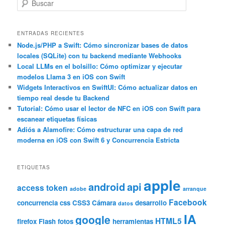
B
u
s
c
ENTRADAS RECIENTES
a
Node.js/PHP a Swift: Cómo sincronizar bases de datos
locales (SQLite) con tu backend mediante Webhooks
r
Local LLMs en el bolsillo: Cómo optimizar y ejecutar
modelos Llama 3 en iOS con Swift
Widgets Interactivos en SwiftUI: Cómo actualizar datos en
tiempo real desde tu Backend
Tutorial: Cómo usar el lector de NFC en iOS con Swift para
escanear etiquetas físicas
Adiós a Alamofire: Cómo estructurar una capa de red
moderna en iOS con Swift 6 y Concurrencia Estricta
ETIQUETAS
apple
android
api
access token
adobe
arranque
Facebook
concurrencia
css
CSS3
Cámara
desarrollo
datos
IA
google
HTML5
firefox
Flash
fotos
herramientas