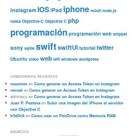
iphone
IOS
instagram
iPad
móvil
node.js
php
nokia
Objective-C
Objective C
programación
programación web
snippet
swift
swiftUI
twitter
sony
tutorial
sqlite
web
Ubuntu
vídeo
wifi
windows
wordpress
COMENTARIOS RECIENTES
osssman
en
Como generar un Access Token en Instagram
necsal
en
Como generar un Access Token en Instagram
adminecu
en
Como generar un Access Token en Instagram
Juan P. Pestana
en
Subir una imagen del iPhone al servidor
con Objective C
fr3d3rik
en
Cómo usar un PenDrive como Memoria RAM
ANUNCIOS