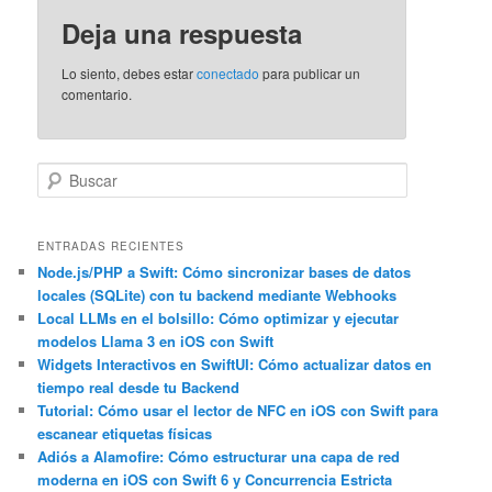
Deja una respuesta
Lo siento, debes estar
conectado
para publicar un
comentario.
B
u
s
c
ENTRADAS RECIENTES
a
Node.js/PHP a Swift: Cómo sincronizar bases de datos
locales (SQLite) con tu backend mediante Webhooks
r
Local LLMs en el bolsillo: Cómo optimizar y ejecutar
modelos Llama 3 en iOS con Swift
Widgets Interactivos en SwiftUI: Cómo actualizar datos en
tiempo real desde tu Backend
Tutorial: Cómo usar el lector de NFC en iOS con Swift para
escanear etiquetas físicas
Adiós a Alamofire: Cómo estructurar una capa de red
moderna en iOS con Swift 6 y Concurrencia Estricta