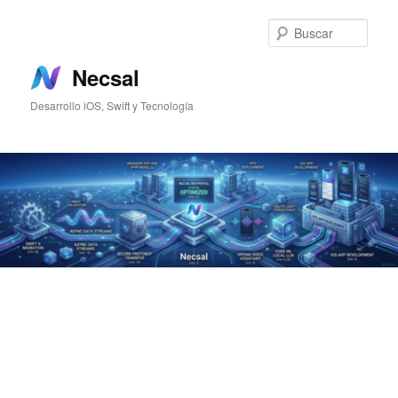
Ir
al
Busc
contenido
principal
Necsal
Desarrollo iOS, Swift y Tecnología