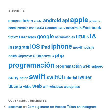
ETIQUETAS
apple
android
api
access token
adobe
arranque
Facebook
concurrencia
css
CSS3
Cámara
desarrollo
datos
IA
google
HTML5
firefox
Flash
fotos
herramientas
iphone
IOS
instagram
iPad
móvil
node.js
php
nokia
Objective-C
Objective C
programación
programación web
snippet
swift
swiftUI
twitter
sony
tutorial
sqlite
web
Ubuntu
vídeo
wifi
windows
wordpress
COMENTARIOS RECIENTES
osssman
en
Como generar un Access Token en Instagram