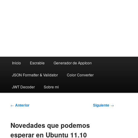
Menú
Inicio
Escrable
Generador de AppIcon
principal
JSON Formatter & Validator
Color Converter
JWT Decoder
Sobre mi
Navegación
←
Anterior
Siguiente
→
de
entradas
Novedades que podemos
esperar en Ubuntu 11.10