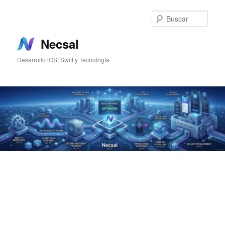
Ir
Ir
al
al
Busc
contenido
contenido
principal
secundario
Necsal
Desarrollo iOS, Swift y Tecnología