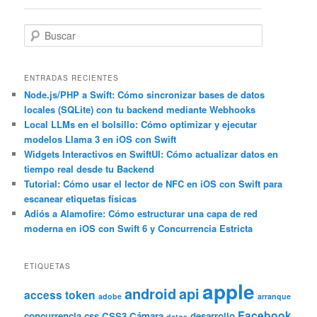
entradas
B
u
s
c
ENTRADAS RECIENTES
a
Node.js/PHP a Swift: Cómo sincronizar bases de datos
locales (SQLite) con tu backend mediante Webhooks
r
Local LLMs en el bolsillo: Cómo optimizar y ejecutar
modelos Llama 3 en iOS con Swift
Widgets Interactivos en SwiftUI: Cómo actualizar datos en
tiempo real desde tu Backend
Tutorial: Cómo usar el lector de NFC en iOS con Swift para
escanear etiquetas físicas
Adiós a Alamofire: Cómo estructurar una capa de red
moderna en iOS con Swift 6 y Concurrencia Estricta
ETIQUETAS
apple
android
api
access token
adobe
arranque
Facebook
concurrencia
css
CSS3
Cámara
desarrollo
datos