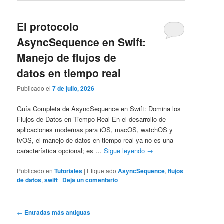
El protocolo
AsyncSequence en Swift:
Manejo de flujos de
datos en tiempo real
Publicado el
7 de julio, 2026
Guía Completa de AsyncSequence en Swift: Domina los
Flujos de Datos en Tiempo Real En el desarrollo de
aplicaciones modernas para iOS, macOS, watchOS y
tvOS, el manejo de datos en tiempo real ya no es una
característica opcional; es …
Sigue leyendo
→
Publicado en
Tutoriales
|
Etiquetado
AsyncSequence
,
flujos
de datos
,
swift
|
Deja un comentario
Navegación
←
Entradas más antiguas
de