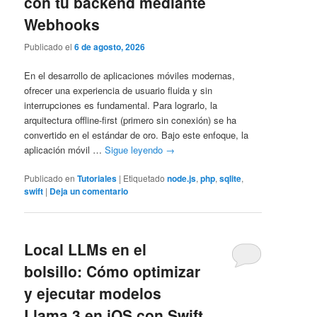
con tu backend mediante
Webhooks
Publicado el
6 de agosto, 2026
En el desarrollo de aplicaciones móviles modernas,
ofrecer una experiencia de usuario fluida y sin
interrupciones es fundamental. Para lograrlo, la
arquitectura offline-first (primero sin conexión) se ha
convertido en el estándar de oro. Bajo este enfoque, la
aplicación móvil …
Sigue leyendo
→
Publicado en
Tutoriales
|
Etiquetado
node.js
,
php
,
sqlite
,
swift
|
Deja un comentario
Local LLMs en el
bolsillo: Cómo optimizar
y ejecutar modelos
Llama 3 en iOS con Swift