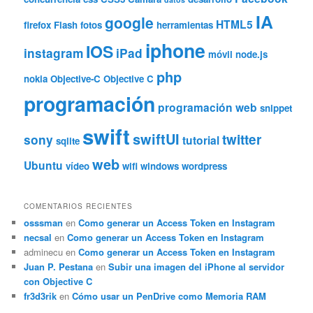
IA
google
HTML5
firefox
Flash
fotos
herramientas
iphone
IOS
instagram
iPad
móvil
node.js
php
nokia
Objective-C
Objective C
programación
programación web
snippet
swift
swiftUI
twitter
sony
tutorial
sqlite
web
Ubuntu
vídeo
wifi
windows
wordpress
COMENTARIOS RECIENTES
osssman
en
Como generar un Access Token en Instagram
necsal
en
Como generar un Access Token en Instagram
adminecu
en
Como generar un Access Token en Instagram
Juan P. Pestana
en
Subir una imagen del iPhone al servidor
con Objective C
fr3d3rik
en
Cómo usar un PenDrive como Memoria RAM