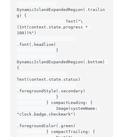
DynamicIslandExpandedRegion(.trailin
g) {

                    Text("\
(Int(context.state.progress * 
100))%")

.font(.headline)

                }

DynamicIslandExpandedRegion(.bottom) 
{

Text(context.state.status)

.foregroundStyle(.secondary)

                }

            } compactLeading: {

                Image(systemName: 
"clock.badge.checkmark")

.foregroundColor(.green)

            } compactTrailing: {
