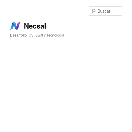
Ir
al
Busc
contenido
principal
Necsal
Desarrollo iOS, Swift y Tecnología