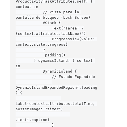
ProductivityTaskAttributes.self) { 
context in

            // Vista para la 
pantalla de bloqueo (Lock Screen)

            VStack {

                Text("Tarea: \
(context.attributes.taskName)")

                ProgressView(value: 
context.state.progress)

            }

            .padding()

        } dynamicIsland: { context 
in

            DynamicIsland {

                // Estado Expandido

DynamicIslandExpandedRegion(.leading
) {

Label(context.attributes.totalTime, 
systemImage: "timer")

.font(.caption)

                }
