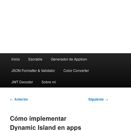
Menú
Inicio
Escrable
Generador de AppIcon
principal
JSON Formatter & Validator
Color Converter
JWT Decoder
Sobre mi
Navegación
←
Anterior
Siguiente
→
de
entradas
Cómo implementar
Dynamic Island en apps