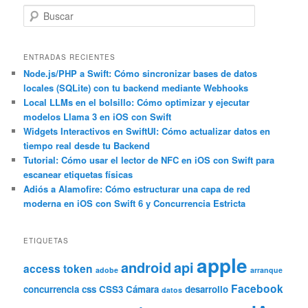
B
u
s
c
ENTRADAS RECIENTES
a
Node.js/PHP a Swift: Cómo sincronizar bases de datos
locales (SQLite) con tu backend mediante Webhooks
r
Local LLMs en el bolsillo: Cómo optimizar y ejecutar
modelos Llama 3 en iOS con Swift
Widgets Interactivos en SwiftUI: Cómo actualizar datos en
tiempo real desde tu Backend
Tutorial: Cómo usar el lector de NFC en iOS con Swift para
escanear etiquetas físicas
Adiós a Alamofire: Cómo estructurar una capa de red
moderna en iOS con Swift 6 y Concurrencia Estricta
ETIQUETAS
apple
android
api
access token
adobe
arranque
Facebook
concurrencia
css
CSS3
Cámara
desarrollo
datos