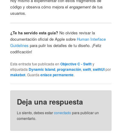
hoy mismo a experimentar con estos fragmentos de
código y observa cómo mejora el
engagement
de tus
usuarios.
¿Te ha servido esta guía?
No olvides revisar la
documentación oficial de Apple sobre
Human Interface
Guidelines
para pulir los detalles de tu diseño. ¡Feliz
codificación!
Esta entrada fue publicada en
Objective C - Swift
y
etiquetada
Dynamic Island
,
programación
,
swift
,
swiftUI
por
makebot
. Guarda
enlace permanente
.
Deja una respuesta
Lo siento, debes estar
conectado
para publicar un
comentario.