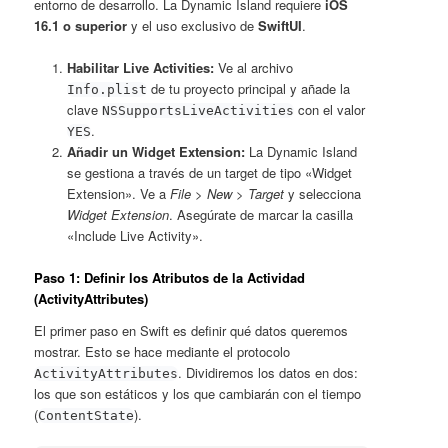
entorno de desarrollo. La Dynamic Island requiere
iOS
16.1 o superior
y el uso exclusivo de
SwiftUI
.
Habilitar Live Activities:
Ve al archivo
de tu proyecto principal y añade la
Info.plist
clave
con el valor
NSSupportsLiveActivities
.
YES
Añadir un Widget Extension:
La Dynamic Island
se gestiona a través de un target de tipo «Widget
Extension». Ve a
File > New > Target
y selecciona
Widget Extension
. Asegúrate de marcar la casilla
«Include Live Activity».
Paso 1: Definir los Atributos de la Actividad
(ActivityAttributes)
El primer paso en Swift es definir qué datos queremos
mostrar. Esto se hace mediante el protocolo
. Dividiremos los datos en dos:
ActivityAttributes
los que son estáticos y los que cambiarán con el tiempo
(
).
ContentState