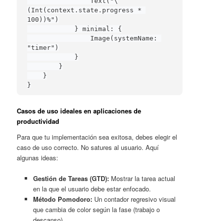
                Text("\
(Int(context.state.progress * 
100))%")

            } minimal: {

                Image(systemName: 
"timer")

            }

        }

    }

}
Casos de uso ideales en aplicaciones de
productividad
Para que tu implementación sea exitosa, debes elegir el
caso de uso correcto. No satures al usuario. Aquí
algunas ideas:
Gestión de Tareas (GTD):
Mostrar la tarea actual
en la que el usuario debe estar enfocado.
Método Pomodoro:
Un contador regresivo visual
que cambia de color según la fase (trabajo o
descanso).