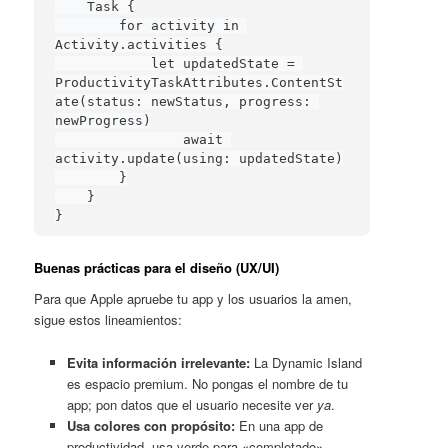
    Task {

        for activity in 
Activity.activities {

            let updatedState = 
ProductivityTaskAttributes.ContentSt
ate(status: newStatus, progress: 
newProgress)

                await 
activity.update(using: updatedState)

        }

    }

}
Buenas prácticas para el diseño (UX/UI)
Para que Apple apruebe tu app y los usuarios la amen,
sigue estos lineamientos:
Evita información irrelevante:
La Dynamic Island
es espacio premium. No pongas el nombre de tu
app; pon datos que el usuario necesite ver
ya
.
Usa colores con propósito:
En una app de
productividad, usa verde para «completado»,