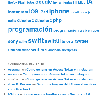
IA
google
HTML5
firefox
Flash
fotos
herramientas
iphone
IOS
instagram
iPad
móvil
node.js
php
nokia
Objective-C
Objective C
programación
programación web
snippet
swift
swiftUI
twitter
sony
tutorial
sqlite
web
Ubuntu
vídeo
wifi
windows
wordpress
COMENTARIOS RECIENTES
osssman
en
Como generar un Access Token en Instagram
necsal
en
Como generar un Access Token en Instagram
adminecu
en
Como generar un Access Token en Instagram
Juan P. Pestana
en
Subir una imagen del iPhone al servidor
con Objective C
fr3d3rik
en
Cómo usar un PenDrive como Memoria RAM