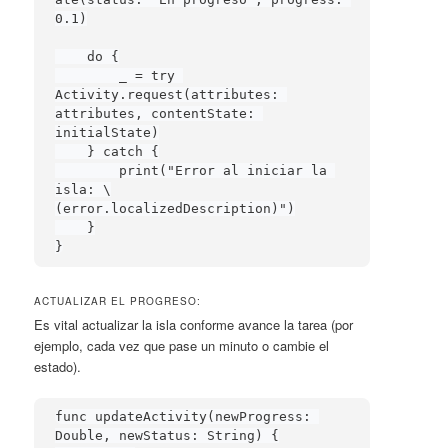
0.1)

    do {

        _ = try 
Activity.request(attributes: 
attributes, contentState: 
initialState)

    } catch {

        print("Error al iniciar la 
isla: \
(error.localizedDescription)")

    }

}
ACTUALIZAR EL PROGRESO:
Es vital actualizar la isla conforme avance la tarea (por
ejemplo, cada vez que pase un minuto o cambie el
estado).
func updateActivity(newProgress: 
Double, newStatus: String) {
