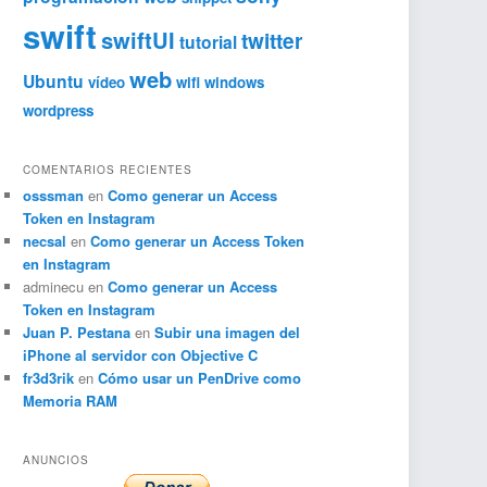
swift
swiftUI
twitter
tutorial
web
Ubuntu
vídeo
wifi
windows
wordpress
COMENTARIOS RECIENTES
osssman
en
Como generar un Access
Token en Instagram
necsal
en
Como generar un Access Token
en Instagram
adminecu
en
Como generar un Access
Token en Instagram
Juan P. Pestana
en
Subir una imagen del
iPhone al servidor con Objective C
fr3d3rik
en
Cómo usar un PenDrive como
Memoria RAM
ANUNCIOS