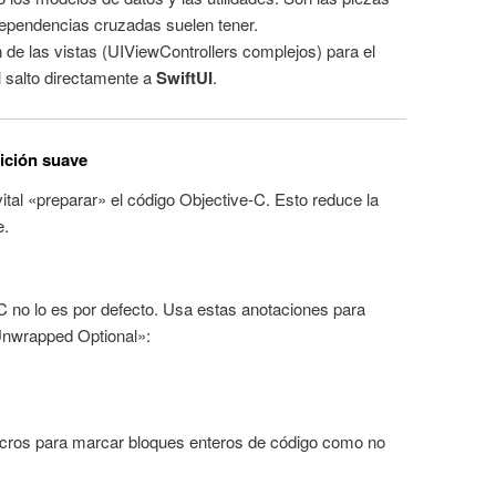
dependencias cruzadas suelen tener.
 de las vistas (UIViewControllers complejos) para el
l salto directamente a
SwiftUI
.
ición suave
vital «preparar» el código Objective-C. Esto reduce la
e.
-C no lo es por defecto. Usa estas anotaciones para
 Unwrapped Optional»:
cros para marcar bloques enteros de código como no