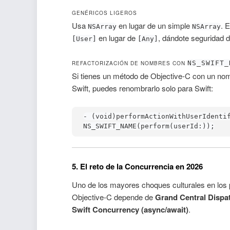
GENÉRICOS LIGEROS
Usa
en lugar de un simple
. 
NSArray
NSArray
en lugar de
, dándote seguridad d
[User]
[Any]
NS_SWIFT_
REFACTORIZACIÓN DE NOMBRES CON
Si tienes un método de Objective-C con un nom
Swift, puedes renombrarlo solo para Swift:
- (void)performActionWithUserIdentif
NS_SWIFT_NAME(perform(userId:));
5. El reto de la Concurrencia en 2026
Uno de los mayores choques culturales en los p
Objective-C depende de
Grand Central Dispa
Swift Concurrency (async/await)
.