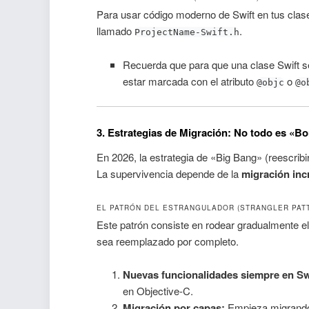
Para usar código moderno de Swift en tus cla
llamado
.
ProjectName-Swift.h
Recuerda que para que una clase Swift s
estar marcada con el atributo
o
@objc
@o
3. Estrategias de Migración: No todo es «B
En 2026, la estrategia de «Big Bang» (reescribi
La supervivencia depende de la
migración inc
EL PATRÓN DEL ESTRANGULADOR (STRANGLER PAT
Este patrón consiste en rodear gradualmente el
sea reemplazado por completo.
Nuevas funcionalidades siempre en Sw
en Objective-C.
Migración por capas:
Empieza migrando l