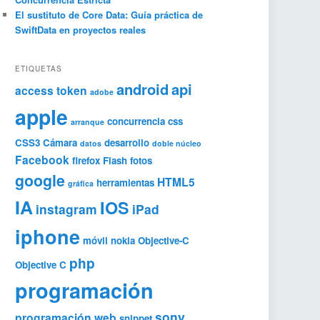
El sustituto de Core Data: Guía práctica de
SwiftData en proyectos reales
ETIQUETAS
android
api
access token
adobe
apple
concurrencia
css
arranque
CSS3
Cámara
desarrollo
datos
doble núcleo
Facebook
firefox
Flash
fotos
google
HTML5
herramientas
gráfica
IA
IOS
instagram
iPad
iphone
móvil
nokia
Objective-C
php
Objective C
programación
sony
programación web
snippet