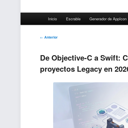
Menú
Inicio
Escrable
Generador de AppIcon
principal
Navegación
←
Anterior
de
entradas
De Objective-C a Swift: 
proyectos Legacy en 202