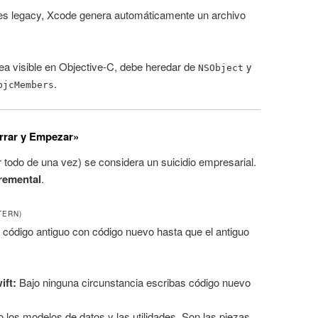
ses legacy, Xcode genera automáticamente un archivo
ea visible en Objective-C, debe heredar de
y
NSObject
.
bjcMembers
orrar y Empezar»
r todo de una vez) se considera un suicidio empresarial.
remental
.
TERN)
 código antiguo con código nuevo hasta que el antiguo
ift:
Bajo ninguna circunstancia escribas código nuevo
os modelos de datos y las utilidades. Son las piezas