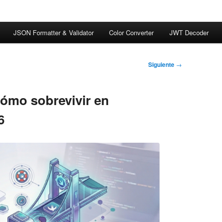
JSON Formatter & Validator
Color Converter
JWT Decoder
Siguiente
→
Cómo sobrevivir en
6