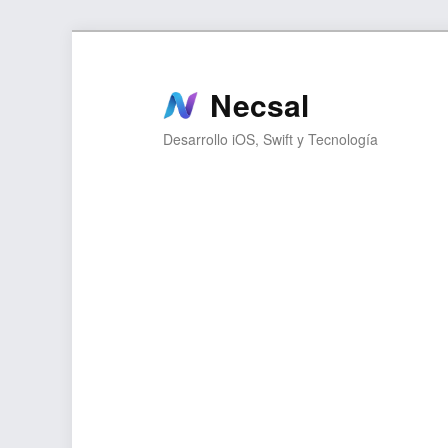
Ir
al
contenido
Necsal
principal
Desarrollo iOS, Swift y Tecnología