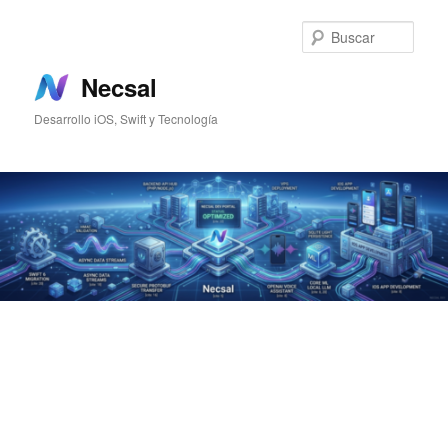
Ir
al
Busc
contenido
principal
Necsal
Desarrollo iOS, Swift y Tecnología