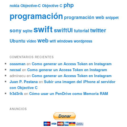
php
nokia
Objective-C
Objective C
programación
programación web
snippet
swift
swiftUI
twitter
sony
tutorial
sqlite
web
Ubuntu
vídeo
wifi
windows
wordpress
COMENTARIOS RECIENTES
osssman
en
Como generar un Access Token en Instagram
necsal
en
Como generar un Access Token en Instagram
adminecu
en
Como generar un Access Token en Instagram
Juan P. Pestana
en
Subir una imagen del iPhone al servidor
con Objective C
fr3d3rik
en
Cómo usar un PenDrive como Memoria RAM
ANUNCIOS