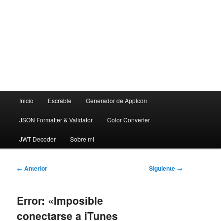
Menú
Inicio
Escrable
Generador de AppIcon
principal
JSON Formatter & Validator
Color Converter
JWT Decoder
Sobre mi
Navegación
←
Anterior
Siguiente
→
de
entradas
Error: «Imposible
conectarse a iTunes