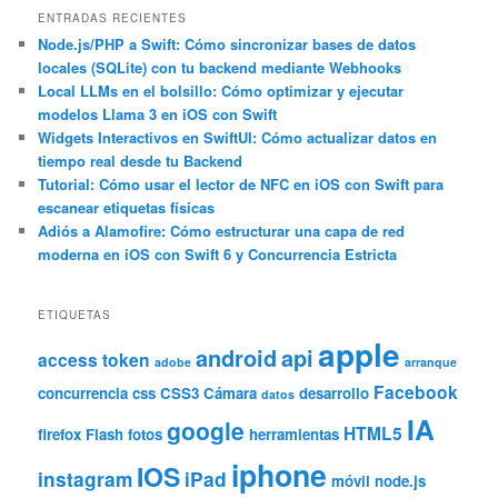
c
ENTRADAS RECIENTES
a
Node.js/PHP a Swift: Cómo sincronizar bases de datos
locales (SQLite) con tu backend mediante Webhooks
r
Local LLMs en el bolsillo: Cómo optimizar y ejecutar
modelos Llama 3 en iOS con Swift
Widgets Interactivos en SwiftUI: Cómo actualizar datos en
tiempo real desde tu Backend
Tutorial: Cómo usar el lector de NFC en iOS con Swift para
escanear etiquetas físicas
Adiós a Alamofire: Cómo estructurar una capa de red
moderna en iOS con Swift 6 y Concurrencia Estricta
ETIQUETAS
apple
android
api
access token
adobe
arranque
Facebook
concurrencia
css
CSS3
Cámara
desarrollo
datos
IA
google
HTML5
firefox
Flash
fotos
herramientas
iphone
IOS
instagram
iPad
móvil
node.js