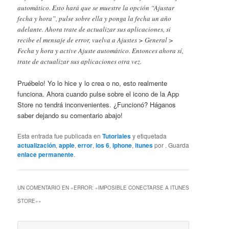
automático. Esto hará que se muestre la opción “Ajustar
fecha y hora”, pulse sobre ella y ponga la fecha un año
adelante. Ahora trate de actualizar sus aplicaciones, si
recibe el mensaje de error, vuelva a Ajustes > General >
Fecha y hora y active Ajuste automático. Entonces ahora sí,
trate de actualizar sus aplicaciones otra vez.
Pruébelo! Yo lo hice y lo crea o no, esto realmente
funciona. Ahora cuando pulse sobre el icono de la App
Store no tendrá inconvenientes. ¿Funcionó? Háganos
saber dejando su comentario abajo!
Esta entrada fue publicada en
Tutoriales
y etiquetada
actualización
,
apple
,
error
,
ios 6
,
iphone
,
itunes
por
. Guarda
enlace permanente
.
UN COMENTARIO EN «
ERROR: «IMPOSIBLE CONECTARSE A ITUNES
STORE»
»