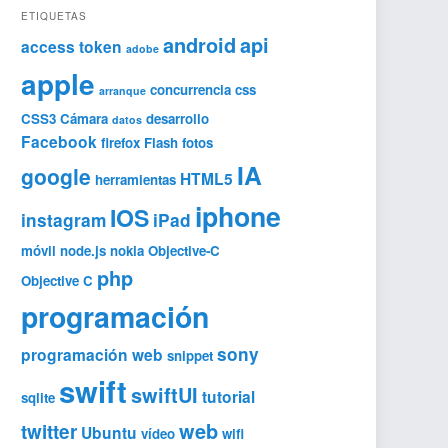
ETIQUETAS
android
api
access token
adobe
apple
concurrencia
css
arranque
CSS3
Cámara
desarrollo
datos
Facebook
firefox
Flash
fotos
IA
google
HTML5
herramientas
iphone
IOS
instagram
iPad
móvil
node.js
nokia
Objective-C
php
Objective C
programación
sony
programación web
snippet
swift
swiftUI
tutorial
sqlite
web
twitter
Ubuntu
vídeo
wifi