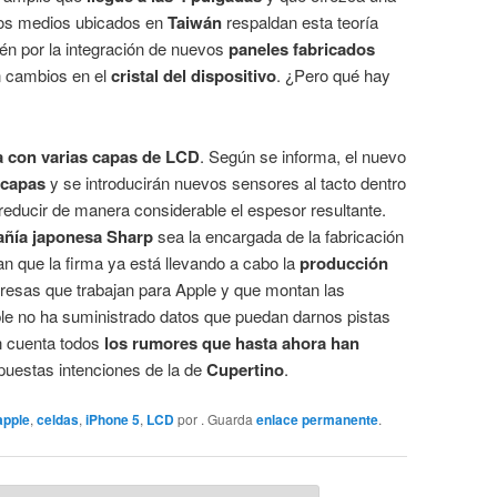
los medios ubicados en
Taiwán
respaldan esta teoría
én por la integración de nuevos
paneles fabricados
an cambios en el
cristal del dispositivo
. ¿Pero qué hay
a con varias capas de LCD
. Según se informa, el nuevo
 capas
y se introducirán nuevos sensores al tacto dentro
 reducir de manera considerable el espesor resultante.
ñía japonesa Sharp
sea la encargada de la fabricación
n que la firma ya está llevando a cabo la
producción
resas que trabajan para Apple y que montan las
pple no ha suministrado datos que puedan darnos pistas
en cuenta todos
los rumores que hasta ahora han
uestas intenciones de la de
Cupertino
.
apple
,
celdas
,
iPhone 5
,
LCD
por
. Guarda
enlace permanente
.