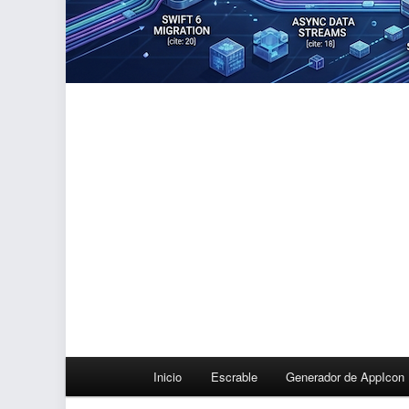
Menú
Inicio
Escrable
Generador de AppIcon
principal