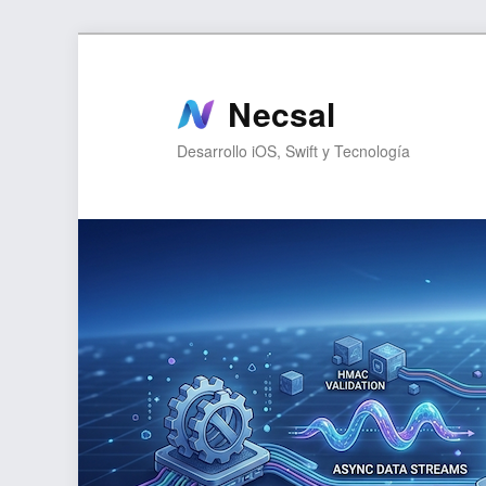
Ir
al
contenido
Necsal
principal
Desarrollo iOS, Swift y Tecnología