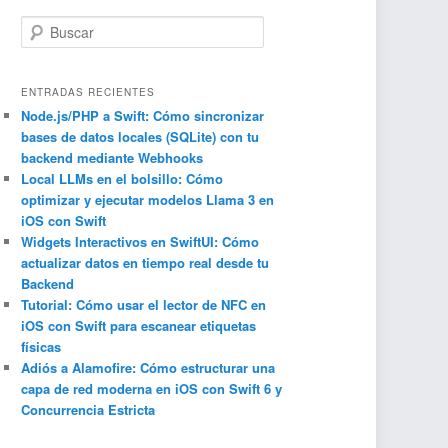
B
u
s
c
ENTRADAS RECIENTES
a
Node.js/PHP a Swift: Cómo sincronizar
bases de datos locales (SQLite) con tu
r
backend mediante Webhooks
Local LLMs en el bolsillo: Cómo
optimizar y ejecutar modelos Llama 3 en
iOS con Swift
Widgets Interactivos en SwiftUI: Cómo
actualizar datos en tiempo real desde tu
Backend
Tutorial: Cómo usar el lector de NFC en
iOS con Swift para escanear etiquetas
físicas
Adiós a Alamofire: Cómo estructurar una
capa de red moderna en iOS con Swift 6 y
Concurrencia Estricta