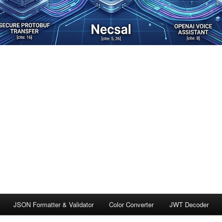
JSON Formatter & Validator
Color Converter
JWT Decoder