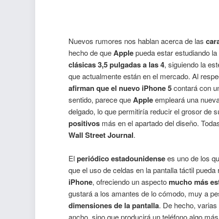
Nuevos rumores nos hablan acerca de las
cara
hecho de que
Apple
pueda estar estudiando l
clásicas 3,5 pulgadas a las 4
, siguiendo la est
que actualmente están en el mercado. Al resp
afirman que el nuevo iPhone 5
contará con un
sentido, parece que
Apple
empleará una nuev
delgado, lo que permitiría reducir el grosor de 
positivos
más en el apartado del diseño. Toda
Wall Street Journal
.
El
periódico estadounidense
es uno de los q
que el uso de celdas en la pantalla táctil pued
iPhone
, ofreciendo un aspecto
mucho más est
gustará a los amantes de lo cómodo, muy a pe
dimensiones de la pantalla
. De hecho, varias
ancho, sino que producirá un teléfono algo má