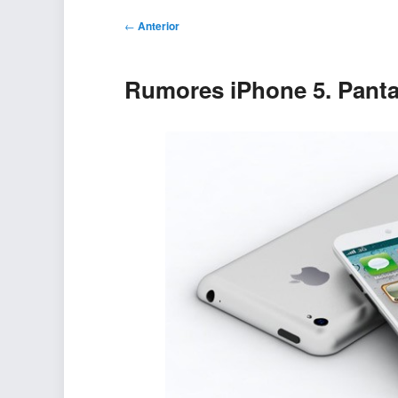
Navegación
←
Anterior
de
entradas
Rumores iPhone 5. Pantal