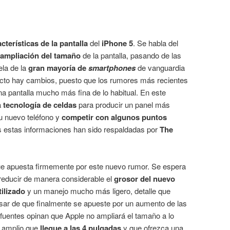
cterísticas de la pantalla
del
iPhone 5
. Se habla del
a
ampliación del tamaño
de la pantalla, pasando de las
ela de la
gran mayoría de
smartphones
de vanguardia
ecto hay cambios, puesto que los rumores más recientes
a pantalla mucho más fina de lo habitual. En este
a
tecnología de celdas
para producir un panel más
su nuevo teléfono y
competir con algunos puntos
s estas informaciones han sido respaldadas por
The
ue apuesta firmemente por este nuevo rumor. Se espera
a reducir de manera considerable el
grosor del nuevo
ilizado
y un manejo mucho más ligero, detalle que
sar de que finalmente se apueste por un aumento de las
 fuentes opinan que Apple no ampliará el tamaño a lo
s amplio que
llegue a las 4 pulgadas
y que ofrezca una