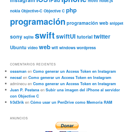
móvil
node.js
php
nokia
Objective-C
Objective C
programación
programación web
snippet
swift
swiftUI
twitter
sony
tutorial
sqlite
web
Ubuntu
vídeo
wifi
windows
wordpress
COMENTARIOS RECIENTES
osssman
en
Como generar un Access Token en Instagram
necsal
en
Como generar un Access Token en Instagram
adminecu
en
Como generar un Access Token en Instagram
Juan P. Pestana
en
Subir una imagen del iPhone al servidor
con Objective C
fr3d3rik
en
Cómo usar un PenDrive como Memoria RAM
ANUNCIOS