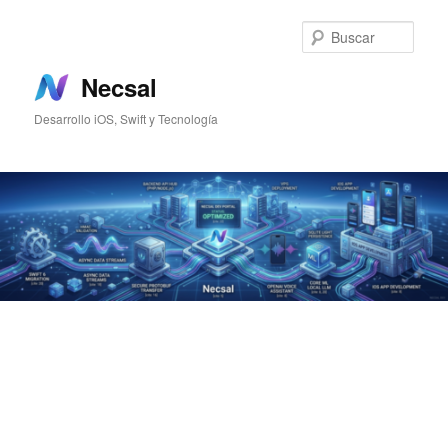
Ir
al
Busc
contenido
principal
Necsal
Desarrollo iOS, Swift y Tecnología