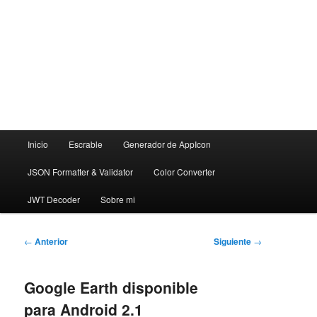
Menú
Inicio
Escrable
Generador de AppIcon
principal
JSON Formatter & Validator
Color Converter
JWT Decoder
Sobre mi
Navegación
←
Anterior
Siguiente
→
de
entradas
Google Earth disponible
para Android 2.1