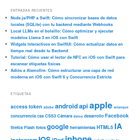
s
c
ENTRADAS RECIENTES
a
Node.js/PHP a Swift: Cómo sincronizar bases de datos
locales (SQLite) con tu backend mediante Webhooks
r
Local LLMs en el bolsillo: Cómo optimizar y ejecutar
modelos Llama 3 en iOS con Swift
Widgets Interactivos en SwiftUI: Cómo actualizar datos en
tiempo real desde tu Backend
Tutorial: Cómo usar el lector de NFC en iOS con Swift para
escanear etiquetas físicas
Adiós a Alamofire: Cómo estructurar una capa de red
moderna en iOS con Swift 6 y Concurrencia Estricta
ETIQUETAS
apple
android
api
access token
adobe
arranque
Facebook
concurrencia
css
CSS3
Cámara
desarrollo
datos
IA
google
HTML5
firefox
Flash
fotos
herramientas
iphone
IOS
instagram
iPad