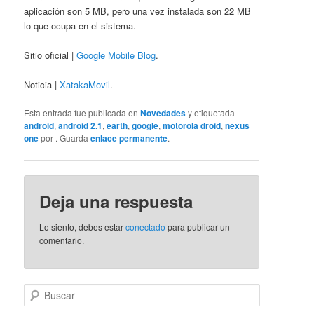
aplicación son 5 MB, pero una vez instalada son 22 MB
lo que ocupa en el sistema.
Sitio oficial |
Google Mobile Blog
.
Noticia |
XatakaMovil
.
Esta entrada fue publicada en
Novedades
y etiquetada
android
,
android 2.1
,
earth
,
google
,
motorola droid
,
nexus
one
por
. Guarda
enlace permanente
.
Deja una respuesta
Lo siento, debes estar
conectado
para publicar un
comentario.
B
u