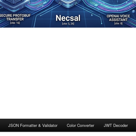
JSON Formatter & Validator
Color Converter
JWT Decoder