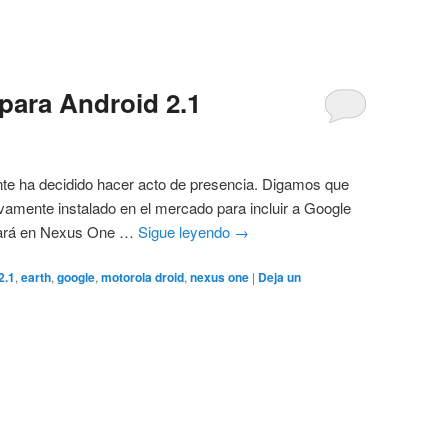
para Android 2.1
nte ha decidido hacer acto de presencia. Digamos que
ivamente instalado en el mercado para incluir a Google
onará en Nexus One …
Sigue leyendo
→
2.1
,
earth
,
google
,
motorola droid
,
nexus one
|
Deja un