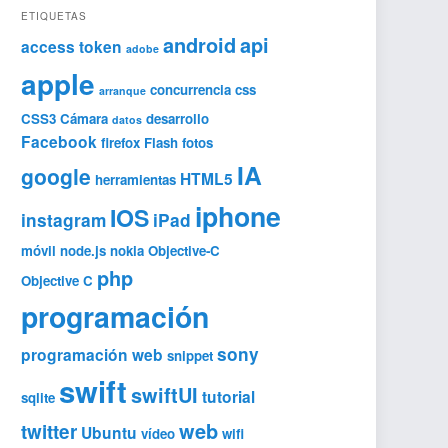
ETIQUETAS
android
api
access token
adobe
apple
concurrencia
css
arranque
CSS3
Cámara
desarrollo
datos
Facebook
firefox
Flash
fotos
IA
google
HTML5
herramientas
iphone
IOS
instagram
iPad
móvil
node.js
nokia
Objective-C
php
Objective C
programación
sony
programación web
snippet
swift
swiftUI
tutorial
sqlite
web
twitter
Ubuntu
vídeo
wifi