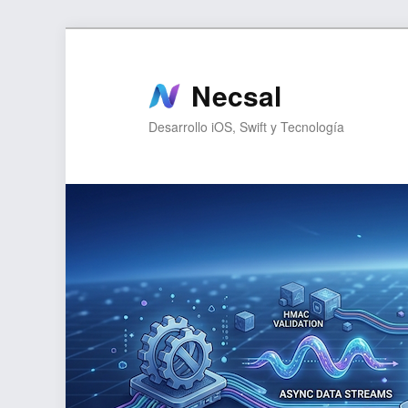
Ir
Ir
al
al
contenido
contenido
Necsal
principal
secundario
Desarrollo iOS, Swift y Tecnología