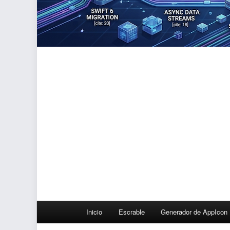
Menú
Inicio
Escrable
Generador de AppIcon
principal