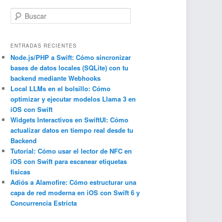
B
u
s
c
ENTRADAS RECIENTES
a
Node.js/PHP a Swift: Cómo sincronizar
bases de datos locales (SQLite) con tu
r
backend mediante Webhooks
Local LLMs en el bolsillo: Cómo
optimizar y ejecutar modelos Llama 3 en
iOS con Swift
Widgets Interactivos en SwiftUI: Cómo
actualizar datos en tiempo real desde tu
Backend
Tutorial: Cómo usar el lector de NFC en
iOS con Swift para escanear etiquetas
físicas
Adiós a Alamofire: Cómo estructurar una
capa de red moderna en iOS con Swift 6 y
Concurrencia Estricta