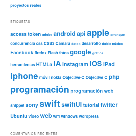
proyectos reales
ETIQUETAS
apple
android
api
access token
adobe
arranque
concurrencia
css
CSS3
Cámara
desarrollo
datos
doble núcleo
google
Facebook
firefox
Flash
fotos
gráfica
IA
IOS
instagram
iPad
HTML5
herramientas
iphone
php
móvil
nokia
Objective-C
Objective C
programación
programación web
swift
swiftUI
twitter
sony
tutorial
snippet
web
Ubuntu
vídeo
wifi
windows
wordpress
COMENTARIOS RECIENTES