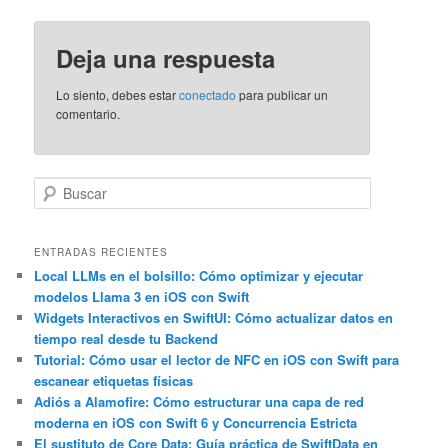
Deja una respuesta
Lo siento, debes estar
conectado
para publicar un
comentario.
B
u
s
c
ENTRADAS RECIENTES
a
Local LLMs en el bolsillo: Cómo optimizar y ejecutar
modelos Llama 3 en iOS con Swift
r
Widgets Interactivos en SwiftUI: Cómo actualizar datos en
tiempo real desde tu Backend
Tutorial: Cómo usar el lector de NFC en iOS con Swift para
escanear etiquetas físicas
Adiós a Alamofire: Cómo estructurar una capa de red
moderna en iOS con Swift 6 y Concurrencia Estricta
El sustituto de Core Data: Guía práctica de SwiftData en