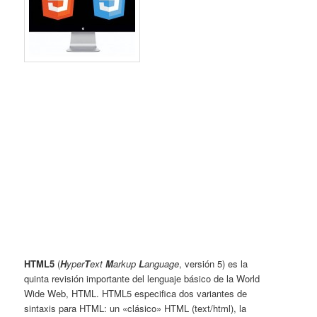
HTML5
(
H
yper
T
ext
M
arkup
L
anguage
, versión 5) es la
quinta revisión importante del lenguaje básico de la World
Wide Web, HTML. HTML5 especifica dos variantes de
sintaxis para HTML: un «clásico» HTML (
text/html
), la