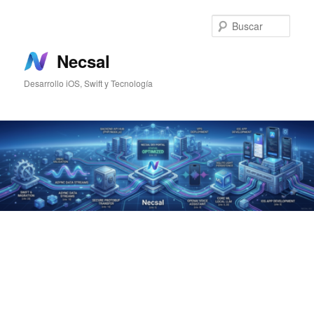
Ir
al
Busc
contenido
principal
Necsal
Desarrollo iOS, Swift y Tecnología