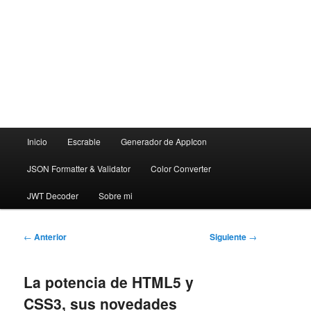
Menú
Inicio
Escrable
Generador de AppIcon
principal
JSON Formatter & Validator
Color Converter
JWT Decoder
Sobre mi
Navegación
←
Anterior
Siguiente
→
de
entradas
La potencia de HTML5 y
CSS3, sus novedades