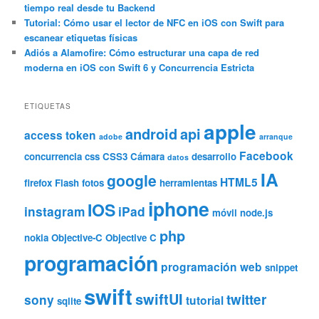
tiempo real desde tu Backend
Tutorial: Cómo usar el lector de NFC en iOS con Swift para
escanear etiquetas físicas
Adiós a Alamofire: Cómo estructurar una capa de red
moderna en iOS con Swift 6 y Concurrencia Estricta
ETIQUETAS
apple
android
api
access token
adobe
arranque
Facebook
concurrencia
css
CSS3
Cámara
desarrollo
datos
IA
google
HTML5
firefox
Flash
fotos
herramientas
iphone
IOS
instagram
iPad
móvil
node.js
php
nokia
Objective-C
Objective C
programación
programación web
snippet
swift
swiftUI
twitter
sony
tutorial
sqlite