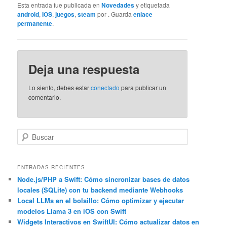
Esta entrada fue publicada en
Novedades
y etiquetada
android
,
IOS
,
juegos
,
steam
por
. Guarda
enlace
permanente
.
Deja una respuesta
Lo siento, debes estar
conectado
para publicar un
comentario.
B
u
s
c
ENTRADAS RECIENTES
a
Node.js/PHP a Swift: Cómo sincronizar bases de datos
locales (SQLite) con tu backend mediante Webhooks
r
Local LLMs en el bolsillo: Cómo optimizar y ejecutar
modelos Llama 3 en iOS con Swift
Widgets Interactivos en SwiftUI: Cómo actualizar datos en