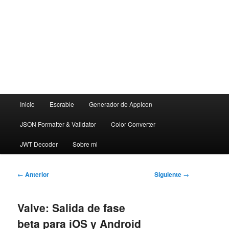
Menú
Inicio
Escrable
Generador de AppIcon
principal
JSON Formatter & Validator
Color Converter
JWT Decoder
Sobre mi
Navegación
←
Anterior
Siguiente
→
de
entradas
Valve: Salida de fase
beta para iOS y Android