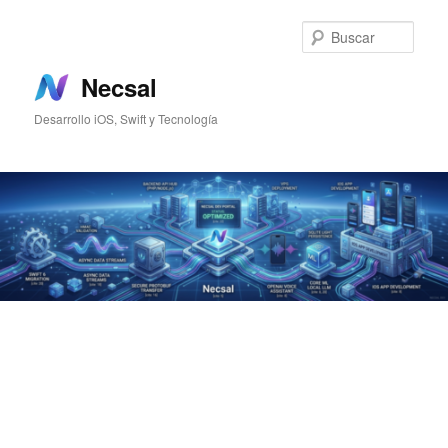
Ir
al
Busc
contenido
principal
Necsal
Desarrollo iOS, Swift y Tecnología