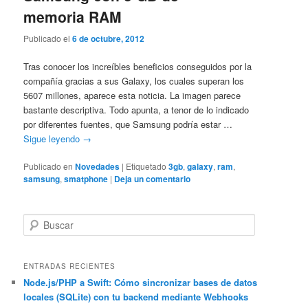
memoria RAM
Publicado el
6 de octubre, 2012
Tras conocer los increíbles beneficios conseguidos por la
compañía gracias a sus Galaxy, los cuales superan los
5607 millones, aparece esta noticia. La imagen parece
bastante descriptiva. Todo apunta, a tenor de lo indicado
por diferentes fuentes, que Samsung podría estar …
Sigue leyendo
→
Publicado en
Novedades
|
Etiquetado
3gb
,
galaxy
,
ram
,
samsung
,
smatphone
|
Deja un comentario
B
u
s
c
ENTRADAS RECIENTES
a
Node.js/PHP a Swift: Cómo sincronizar bases de datos
locales (SQLite) con tu backend mediante Webhooks
r