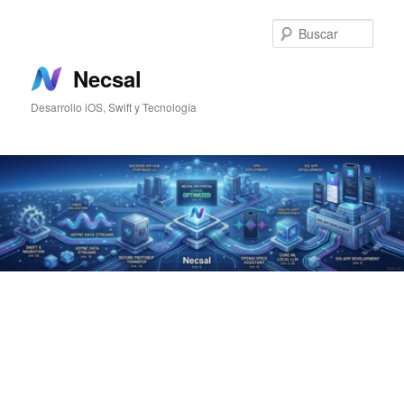
Ir
Ir
al
al
Busc
contenido
contenido
principal
secundario
Necsal
Desarrollo iOS, Swift y Tecnología