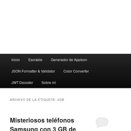
Menú
Inicio
Escrable
Generador de AppIcon
principal
JSON Formatter & Validator
Color Converter
JWT Decoder
Sobre mi
ARCHIVO DE LA ETIQUETA:
3GB
Misteriosos teléfonos
Samsung con 3 GB de