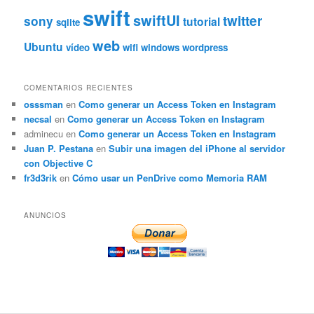
swift
swiftUI
twitter
sony
tutorial
sqlite
web
Ubuntu
vídeo
wifi
windows
wordpress
COMENTARIOS RECIENTES
osssman
en
Como generar un Access Token en Instagram
necsal
en
Como generar un Access Token en Instagram
adminecu
en
Como generar un Access Token en Instagram
Juan P. Pestana
en
Subir una imagen del iPhone al servidor
con Objective C
fr3d3rik
en
Cómo usar un PenDrive como Memoria RAM
ANUNCIOS