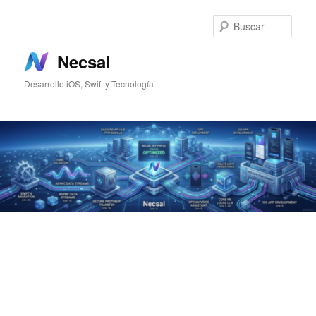
Ir
Ir
al
al
Busc
contenido
contenido
principal
secundario
Necsal
Desarrollo iOS, Swift y Tecnología