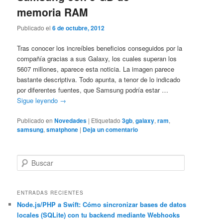
memoria RAM
Publicado el
6 de octubre, 2012
Tras conocer los increíbles beneficios conseguidos por la
compañía gracias a sus Galaxy, los cuales superan los
5607 millones, aparece esta noticia. La imagen parece
bastante descriptiva. Todo apunta, a tenor de lo indicado
por diferentes fuentes, que Samsung podría estar …
Sigue leyendo
→
Publicado en
Novedades
|
Etiquetado
3gb
,
galaxy
,
ram
,
samsung
,
smatphone
|
Deja un comentario
B
u
s
c
ENTRADAS RECIENTES
a
Node.js/PHP a Swift: Cómo sincronizar bases de datos
locales (SQLite) con tu backend mediante Webhooks
r