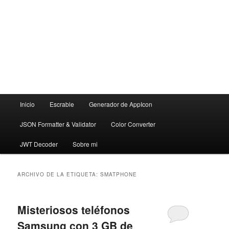
Menú
Inicio
Escrable
Generador de AppIcon
principal
JSON Formatter & Validator
Color Converter
JWT Decoder
Sobre mi
ARCHIVO DE LA ETIQUETA:
SMATPHONE
Misteriosos teléfonos
Samsung con 3 GB de