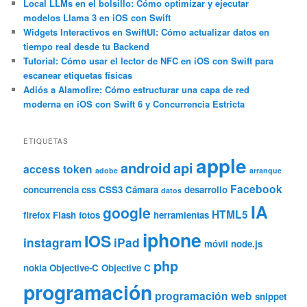
Local LLMs en el bolsillo: Cómo optimizar y ejecutar
modelos Llama 3 en iOS con Swift
Widgets Interactivos en SwiftUI: Cómo actualizar datos en
tiempo real desde tu Backend
Tutorial: Cómo usar el lector de NFC en iOS con Swift para
escanear etiquetas físicas
Adiós a Alamofire: Cómo estructurar una capa de red
moderna en iOS con Swift 6 y Concurrencia Estricta
ETIQUETAS
apple
android
api
access token
adobe
arranque
Facebook
concurrencia
css
CSS3
Cámara
desarrollo
datos
IA
google
HTML5
firefox
Flash
fotos
herramientas
iphone
IOS
instagram
iPad
móvil
node.js
php
nokia
Objective-C
Objective C
programación
programación web
snippet