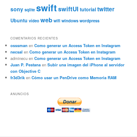
swift
swiftUI
twitter
sony
tutorial
sqlite
web
Ubuntu
vídeo
wifi
windows
wordpress
COMENTARIOS RECIENTES
osssman
en
Como generar un Access Token en Instagram
necsal
en
Como generar un Access Token en Instagram
adminecu
en
Como generar un Access Token en Instagram
Juan P. Pestana
en
Subir una imagen del iPhone al servidor
con Objective C
fr3d3rik
en
Cómo usar un PenDrive como Memoria RAM
ANUNCIOS