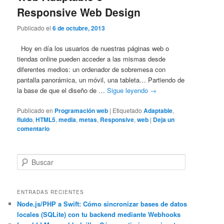
Responsive Web Design
Publicado el
6 de octubre, 2013
Hoy en día los usuarios de nuestras páginas web o
tiendas online pueden acceder a las mismas desde
diferentes medios: un ordenador de sobremesa con
pantalla panorámica, un móvil, una tableta… Partiendo de
la base de que el diseño de …
Sigue leyendo
→
Publicado en
Programación web
|
Etiquetado
Adaptable
,
fluido
,
HTML5
,
media
,
metas
,
Responsive
,
web
|
Deja un
comentario
B
u
s
c
ENTRADAS RECIENTES
a
Node.js/PHP a Swift: Cómo sincronizar bases de datos
locales (SQLite) con tu backend mediante Webhooks
r