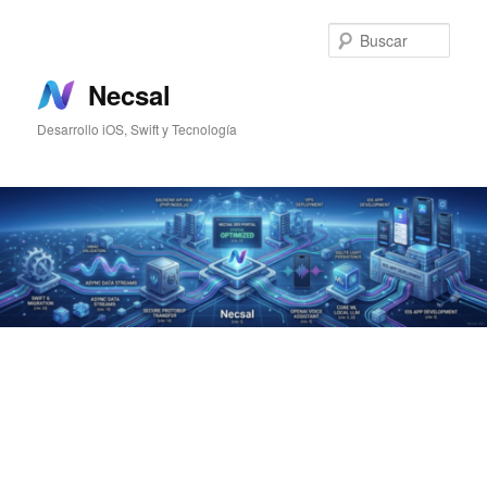
Ir
Ir
al
al
Busc
contenido
contenido
principal
secundario
Necsal
Desarrollo iOS, Swift y Tecnología