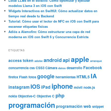
Local LLMs en el bolsillo: Cómo optimizar y ejecutar
modelos Llama 3 en iOS con Swift
Widgets Interactivos en SwiftUI: Cómo actualizar datos en
tiempo real desde tu Backend
Tutorial: Cómo usar el lector de NFC en iOS con Swift para
escanear etiquetas físicas
Adiós a Alamofire: Cómo estructurar una capa de red
moderna en iOS con Swift 6 y Concurrencia Estricta
ETIQUETAS
apple
android
api
access token
adobe
arranque
Facebook
concurrencia
css
CSS3
Cámara
desarrollo
datos
IA
google
HTML5
firefox
Flash
fotos
herramientas
iphone
IOS
instagram
iPad
móvil
node.js
php
nokia
Objective-C
Objective C
programación
programación web
snippet