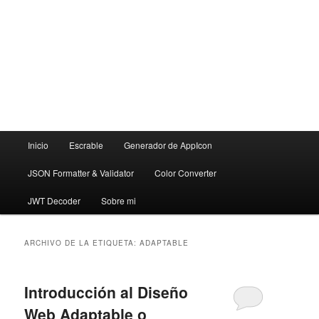
Menú
Inicio
Escrable
Generador de AppIcon
principal
JSON Formatter & Validator
Color Converter
JWT Decoder
Sobre mi
ARCHIVO DE LA ETIQUETA:
ADAPTABLE
Introducción al Diseño
Web Adaptable o