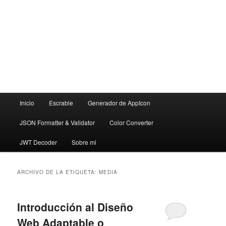
Menú
Inicio
Escrable
Generador de AppIcon
principal
JSON Formatter & Validator
Color Converter
JWT Decoder
Sobre mi
ARCHIVO DE LA ETIQUETA:
MEDIA
Introducción al Diseño
Web Adaptable o