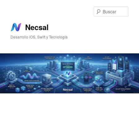
Ir
Ir
al
al
Busc
contenido
contenido
principal
secundario
Necsal
Desarrollo iOS, Swift y Tecnología