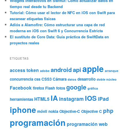
Widgets Interactivos en SwiftUI: Cómo actualizar datos en
tiempo real desde tu Backend
Tutorial: Cómo usar el lector de NFC en iOS con Swift para
escanear etiquetas físicas
Adiós a Alamofire: Cómo estructurar una capa de red
moderna en iOS con Swift 6 y Concurrencia Estricta
El sustituto de Core Data: Guía práctica de SwiftData en
proyectos reales
ETIQUETAS
apple
android
api
access token
adobe
arranque
concurrencia
css
CSS3
Cámara
desarrollo
datos
doble núcleo
google
Facebook
firefox
Flash
fotos
gráfica
IA
IOS
instagram
iPad
HTML5
herramientas
iphone
php
móvil
nokia
Objective-C
Objective C
programación
programación web