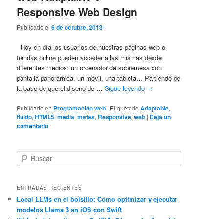
Responsive Web Design
Publicado el
6 de octubre, 2013
Hoy en día los usuarios de nuestras páginas web o
tiendas online pueden acceder a las mismas desde
diferentes medios: un ordenador de sobremesa con
pantalla panorámica, un móvil, una tableta… Partiendo de
la base de que el diseño de …
Sigue leyendo
→
Publicado en
Programación web
|
Etiquetado
Adaptable
,
fluido
,
HTML5
,
media
,
metas
,
Responsive
,
web
|
Deja un
comentario
B
u
s
c
ENTRADAS RECIENTES
a
Local LLMs en el bolsillo: Cómo optimizar y ejecutar
modelos Llama 3 en iOS con Swift
r