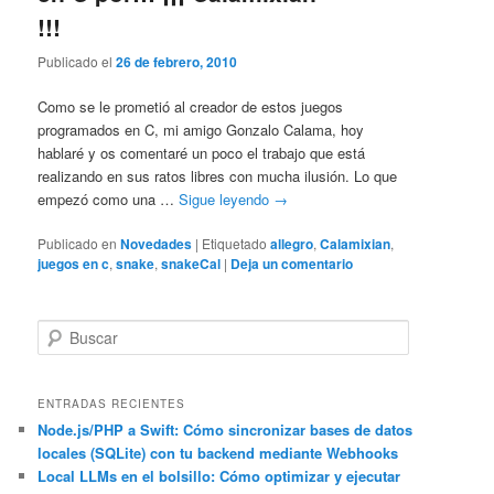
!!!
Publicado el
26 de febrero, 2010
Como se le prometió al creador de estos juegos
programados en C, mi amigo Gonzalo Calama, hoy
hablaré y os comentaré un poco el trabajo que está
realizando en sus ratos libres con mucha ilusión. Lo que
empezó como una …
Sigue leyendo
→
Publicado en
Novedades
|
Etiquetado
allegro
,
Calamixian
,
juegos en c
,
snake
,
snakeCal
|
Deja un comentario
B
u
s
c
ENTRADAS RECIENTES
a
Node.js/PHP a Swift: Cómo sincronizar bases de datos
locales (SQLite) con tu backend mediante Webhooks
r
Local LLMs en el bolsillo: Cómo optimizar y ejecutar