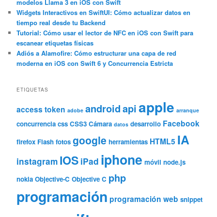
modelos Llama 3 en iOS con Swift
Widgets Interactivos en SwiftUI: Cómo actualizar datos en
tiempo real desde tu Backend
Tutorial: Cómo usar el lector de NFC en iOS con Swift para
escanear etiquetas físicas
Adiós a Alamofire: Cómo estructurar una capa de red
moderna en iOS con Swift 6 y Concurrencia Estricta
ETIQUETAS
apple
android
api
access token
adobe
arranque
Facebook
concurrencia
css
CSS3
Cámara
desarrollo
datos
IA
google
HTML5
firefox
Flash
fotos
herramientas
iphone
IOS
instagram
iPad
móvil
node.js
php
nokia
Objective-C
Objective C
programación
programación web
snippet