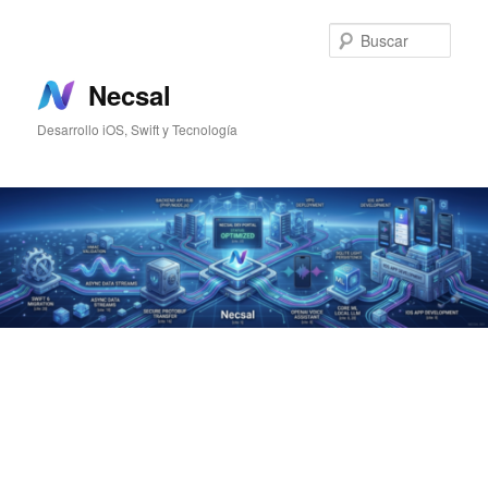
Ir
Ir
al
al
Busc
contenido
contenido
principal
secundario
Necsal
Desarrollo iOS, Swift y Tecnología