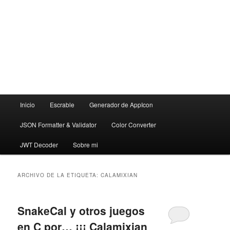
Menú
Inicio
Escrable
Generador de AppIcon
principal
JSON Formatter & Validator
Color Converter
JWT Decoder
Sobre mi
ARCHIVO DE LA ETIQUETA:
CALAMIXIAN
SnakeCal y otros juegos
en C por… ¡¡¡ Calamixian